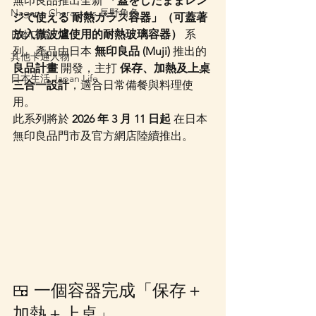
無印良品推出全新 
「蓋をしたままレン
Nagano Characters 長野角色
ジで使える 耐熱ガラス容器」（可蓋著
放入微波爐使用的耐熱玻璃容器）
 系
日本口罩
列。產品由日本 
無印良品 (Muji) 
推出的 
其他卡通人物
良品計畫
 開發，主打 
保存、加熱及上桌
日本生活 Japan Life
三合一設計
，適合日常備餐與料理使
用。
此系列將於 
2026 年 3 月 11 日起
 在日本
無印良品門市及官方網店陸續推出。
🍱 一個容器完成「保存＋
加熱＋上桌」