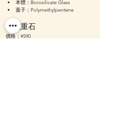
本體：Borosilicate Glass
蓋子：Polymethylpentene
玻璃重石
價格：¥590
材質：蘇打玻璃
耐熱玻璃碗
另外亦推出同系列 
耐熱玻璃碗（Heat 
Resistant Glass Bowl）
：
XS：約15cm　¥590
S：約17.5cm　¥790
M：約20.5cm　¥990
L：約23.5cm　¥1,290
材質：Borosilicate Glass
Zakka Store 代購資訊