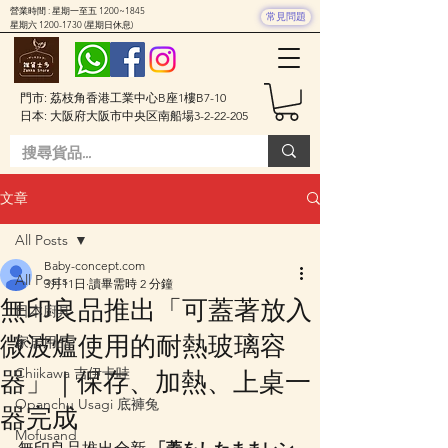
營業時間 : 星期一至五 1200~1845
常見問題
星期六
1200-1730
(星期日休息)
門市: 荔枝角香港工業中心B座1樓B7-10
日本: 大阪府大阪市中央区南船場3-2-22-205
文章
All Posts
Baby-concept.com
All Posts
3月11日
讀畢需時 2 分鐘
無印良品推出「可蓋著放入
日本廚具
微波爐使用的耐熱玻璃容
家居用品
Chiikawa 吉伊卡哇
器」｜保存、加熱、上桌一
Opanchu Usagi 底褲兔
器完成
Mofusand