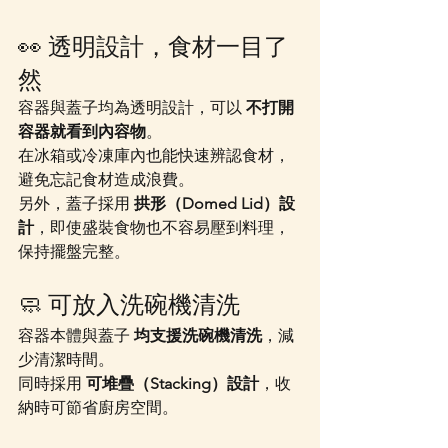
👀 透明設計，食材一目了
然
容器與蓋子均為透明設計，可以 
不打開
容器就看到內容物
。
在冰箱或冷凍庫內也能快速辨認食材，
避免忘記食材造成浪費。
另外，蓋子採用 
拱形（Domed Lid）設
計
，即使盛裝食物也不容易壓到料理，
保持擺盤完整。
🧼 可放入洗碗機清洗
容器本體與蓋子 
均支援洗碗機清洗
，減
少清潔時間。
同時採用 
可堆疊（Stacking）設計
，收
納時可節省廚房空間。