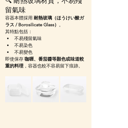
🔍 耐熱玻璃材質，不易殘
留氣味
容器本體採用 
耐熱玻璃（ほうけい酸ガ
ラス / Borosilicate Glass）
。
其特點包括：
不易殘留氣味
不易染色
不易變色
即使保存 
咖喱、番茄醬等顏色或味道較
重的料理
，容器也較不容易留下痕跡。