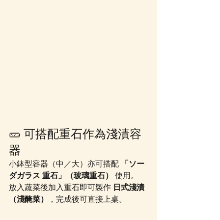
🥒 可搭配重石作為淺漬容
器
小鉢型容器（中／大）亦可搭配 
「ソー
ダガラス 重石」（玻璃重石）
 使用。
放入蔬菜後加入重石即可製作 
日式淺漬
（淺醃菜）
，完成後可直接上桌。