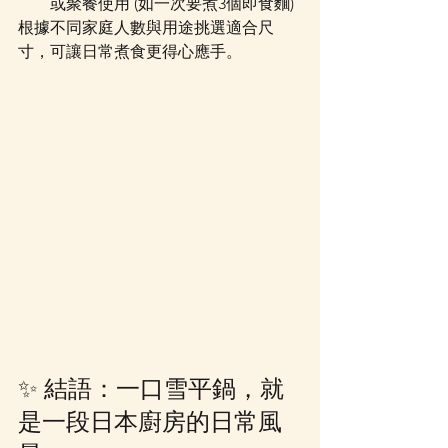
或聚餐使用 (如一次要煮3個即食麵)
根據不同家庭人數與用途挑選適合尺
寸，可讓日常煮食更得心應手。
✨ 結語：一口雪平鍋，就
是一段日本廚房的日常風