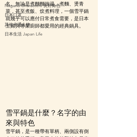
名。無論是煮麵麵豉湯、煮麵、燙青
Nagano Characters 長野角色
菜，甚至煮飯、炆煮料理，一個雪平鍋
日本口罩
就幾乎可以應付日常煮食需要，是日本
其他卡通人物
主婦與專業廚師都愛用的經典鍋具。
日本生活 Japan Life
雪平鍋是什麼？名字的由
來與特色
雪平鍋，是一種帶有單柄、兩側設有倒