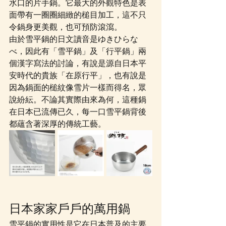
水口的片手鍋。它最大的外觀特色是表
面帶有一圈圈細緻的槌目加工，這不只
令鍋身更美觀，也
可預防滾瀉
。
由於雪平鍋的日文讀音是ゆきひらな
べ，因此有「雪平鍋」及「行平鍋」兩
個漢字寫法的討論，有說是源自日本平
安時代的貴族「在原行平」，也有說是
因為鍋面的槌紋像雪片一樣而得名，眾
說紛紜。不論其實際由來為何，這種鍋
在日本已流傳已久，每一口雪平鍋背後
都蘊含著深厚的傳統工藝。
日本家家戶戶的萬用鍋
雪平鍋的實用性是它在日本普及的主要