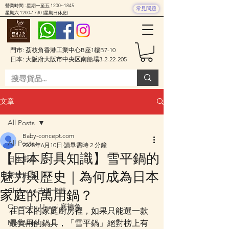
營業時間 : 星期一至五 1200~1845
常見問題
星期六
1200-1730
(星期日休息)
門市: 荔枝角香港工業中心B座1樓B7-10
日本: 大阪府大阪市中央区南船場3-2-22-205
文章
All Posts
Baby-concept.com
All Posts
2025年6月10日
讀畢需時 2 分鐘
【日本廚具知識】雪平鍋的
日本廚具
魅力與歷史｜為何成為日本
家居用品
Chiikawa 吉伊卡哇
家庭的萬用鍋？
Opanchu Usagi 底褲兔
在日本的家庭廚房裡，如果只能選一款
Mofusand
最實用的鍋具，「雪平鍋」絕對榜上有