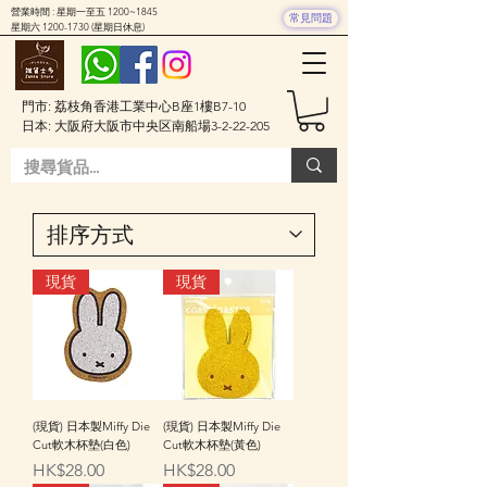
營業時間 : 星期一至五 1200~1845
常見問題
星期六
1200-1730
(星期日休息)
門市: 荔枝角香港工業中心B座1樓B7-10
日本: 大阪府大阪市中央区南船場3-2-22-205
現貨
現貨
(現貨) 日本製Miffy Die
(現貨) 日本製Miffy Die
Cut軟木杯墊(白色)
Cut軟木杯墊(黃色)
價格
價格
HK$28.00
HK$28.00