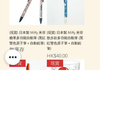
(現貨) 日本製 Miffy 米菲
(現貨) 日本製 Miffy 米菲
糖果多功能自動筆 (黑紅
散步款多功能自動筆 (黑
雙色原子筆＋自動鉛筆)
紅雙色原子筆＋自動鉛
筆)
無庫存
價格
HK$40.00
現貨
現貨
(現貨) 日本製 Miffy 米菲
(現貨) 日本製 Opanchu
鬱金香多功能自動筆 (黑
Usagi 底褲兔 夢幻遊樂
紅雙色原子筆＋自動鉛
園透明膠杯 (Skater )
筆)
價格
HK$56.00
價格
HK$40.00
info@zakka-store.com