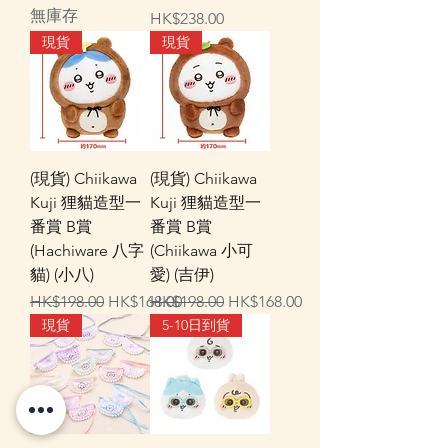
無庫存
價格
HK$238.00
現貨
現貨
(現貨) Chiikawa
(現貨) Chiikawa
Kuji 狸貓造型一
Kuji 狸貓造型一
番賞 B賞
番賞 B賞
(Hachiware 八字
(Chiikawa 小可
貓) (小八)
愛) (吉伊)
一般價格
促銷價格
一般價格
促銷價格
HK$198.00
HK$168.00
HK$198.00
HK$168.00
現貨
5-10日到貨