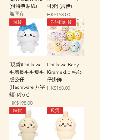
(付特典貼紙)
可愛) (吉伊)
無庫存
價格
HK$158.00
現貨
7-14日到貨
(現貨)Chiikawa
Chiikawa Baby
毛增長毛毛爆毛
Kiramekko 毛公
版公仔
仔掛飾
(Hachiware 八字
價格
HK$168.00
貓) (小八)
價格
HK$198.00
缺貨
現貨