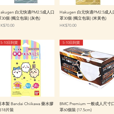
快速瀏覽
快速瀏覽
Hakugen 白元快適PM2.5成人口
Hakugen 白元快適PM2.5成人
30個 (獨立包裝) (灰色)
罩30個 (獨立包裝) (米黃色)
價格
價格
K$70.00
HK$70.00
5-10日到貨
5-10日到貨
快速瀏覽
快速瀏覽
本製 Bandai Chiikawa 藥水膠
BMC Premium 一般成人尺寸
布18片裝
罩60個裝 (17.5cm)