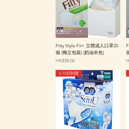
快速瀏覽
Fitty Style Fit+ 立體成人口罩20
F
個 (獨立包裝) (奶油米色)
價格
HK$58.00
H
5-10日到貨