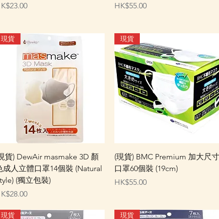
價格
價格
K$23.00
HK$55.00
現貨
現貨
快速瀏覽
快速瀏覽
現貨) DewAir masmake 3D 顏
(現貨) BMC Premium 加大尺
色成人立體口罩14個裝 (Natural
口罩60個裝 (19cm)
tyle) (獨立包裝)
價格
HK$55.00
價格
K$28.00
現貨
現貨