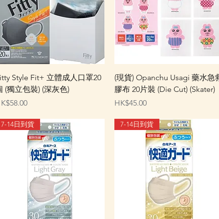
快速瀏覽
快速瀏覽
itty Style Fit+ 立體成人口罩20
(現貨) Opanchu Usagi 藥水急
個 (獨立包裝) (深灰色)
膠布 20片裝 (Die Cut) (Skater)
價格
價格
K$58.00
HK$45.00
7-14日到貨
7-14日到貨