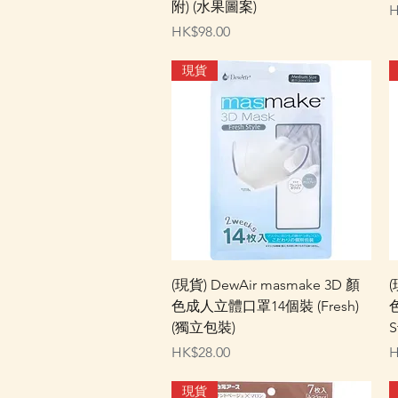
附) (水果圖案)
H
價格
HK$98.00
現貨
快速瀏覽
(現貨) DewAir masmake 3D 顏
(
色成人立體口罩14個裝 (Fresh)
(獨立包裝)
S
價格
HK$28.00
H
現貨