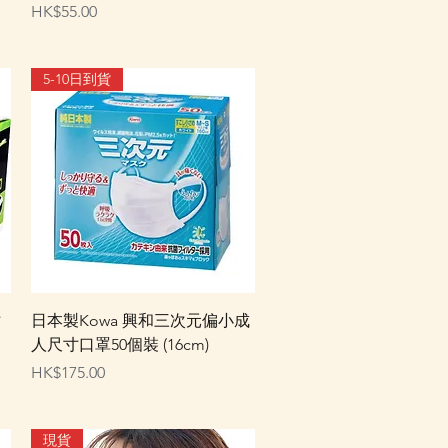
價格
HK$55.00
5-10日到貨
快速瀏覽
寸
日本製Kowa 興和三次元偏小成
人尺寸口罩50個裝 (16cm)
價格
HK$175.00
現貨