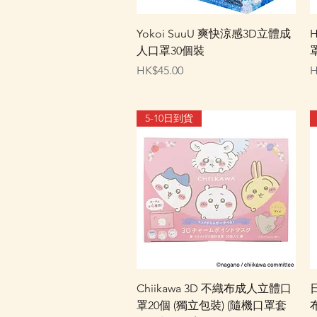
快速瀏覽
Yokoi SuuU 爽快涼感3D立體成
人口罩30個裝
罩
價格
HK$45.00
H
5-10日到貨
快速瀏覽
Chiikawa 3D 不織布成人立體口
日
罩20個 (獨立包裝) (隨機口罩套