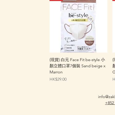
快速瀏覽
(現貨) 白元 Face Fit be-style 小
(
顏立體口罩7個裝 Sand beige x
顏
Marron
G
價格
HK$29.00
H
info@zak
+852