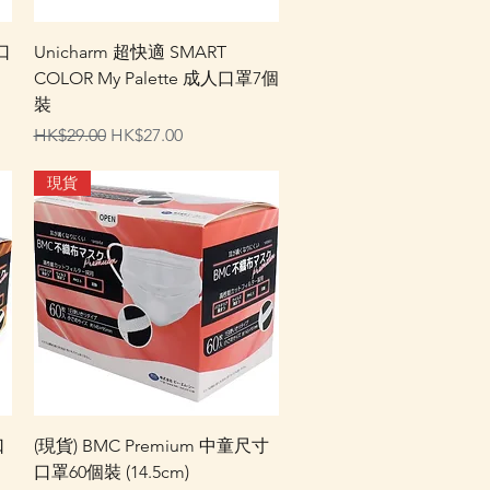
快速瀏覽
口
Unicharm 超快適 SMART
COLOR My Palette 成人口罩7個
裝
一般價格
促銷價格
HK$29.00
HK$27.00
現貨
快速瀏覽
口
(現貨) BMC Premium 中童尺寸
口罩60個裝 (14.5cm)