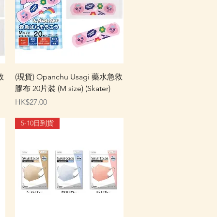
快速瀏覽
救
(現貨) Opanchu Usagi 藥水急救
膠布 20片裝 (M size) (Skater)
價格
HK$27.00
5-10日到貨