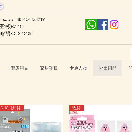
題
atsapp:+852 54433219
1樓B7-10
3-2-22-205
廚房用品
家居雜貨
卡通人物
外出用品
5-10日到貨
現貨