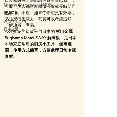
日常煮飯時，遇到急凍食材難以處理，
Nagano Characters 長野角色
可能不少人都會依賴微波爐或長時間自
然解凍。不過，如果你希望更有效率，
日本口罩
又唔想使用電力，其實可以考慮這類
其他卡通人物
「解凍板」產品。
日本生活 Japan Life
今次介紹的這款來自日本的 
杉山金屬 
Sugiyama Metal 3WAY 解凍板
，是日本
本地家庭常用的廚房小工具，
無需電
源，使用方式簡單，方便處理日常冷藏
食材。