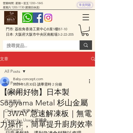
營業時間 : 星期一至五 1200~1845
常見問題
星期六
1200-1730
(星期日休息)
門市: 荔枝角香港工業中心B座1樓B7-10
日本: 大阪府大阪市中央区南船場3-2-22-205
文章
All Posts
Baby-concept.com
All Posts
2025年5月30日
讀畢需時 2 分鐘
【家用好物】日本製
日本廚具
Sugiyama Metal 杉山金屬
家居用品
Chiikawa 吉伊卡哇
｜3WAY 急速解凍板｜無電
Opanchu Usagi 底褲兔
力操作，簡單提升廚房效率
Mofusand