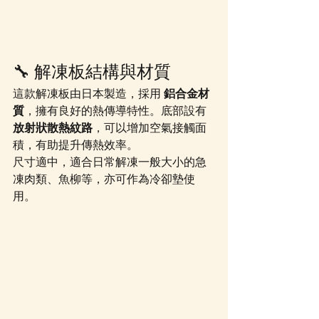
🔧 解凍板結構與材質
這款解凍板由日本製造，採用 
鋁合金材
質
，擁有良好的熱傳導特性。底部設有 
放射狀散熱紋路
，可以增加空氣接觸面
積，有助提升傳熱效率。
尺寸適中，適合日常解凍一般大小的急
凍肉類、魚柳等，亦可作為冷卻墊使
用。