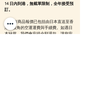
14 日內到港，無截單限制，全年接受預
訂。
※ 所有商品報價已包括由日本直送至香
港荔枝角的空運運費與手續費。如遇日
本缺貨，我們會安排全額退款，讓您安
心選購。
我們亦提供以下服務：
🇯🇵 日本代購（MERCARI、
YAHOO拍賣、樂天等）
🚚 日本代運、代付、BID 服務
📦 空運計價清晰、流程簡單透明
📲 歡迎透過以下方式查詢報價或提出代
購需求：WhatsApp：👉 按此聯絡我
們 ／ Facebook PM ／網站聊天功能 ／
電郵聯絡