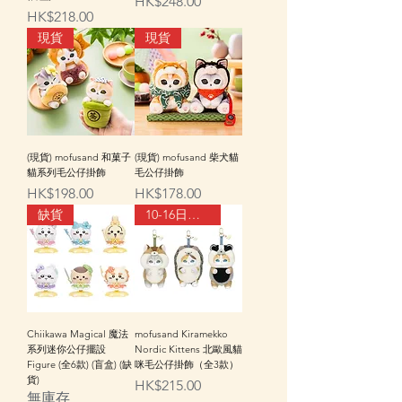
價格
HK$248.00
價格
HK$218.00
現貨
現貨
(現貨) mofusand 和菓子
(現貨) mofusand 柴犬貓
貓系列毛公仔掛飾
毛公仔掛飾
價格
價格
HK$198.00
HK$178.00
缺貨
10-16日到貨
Chiikawa Magical 魔法
mofusand Kiramekko
系列迷你公仔擺設
Nordic Kittens 北歐風貓
Figure (全6款) (盲盒) (缺
咪毛公仔掛飾（全3款）
貨)
價格
HK$215.00
無庫存