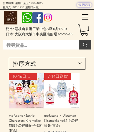
營業時間 : 星期一至五 1200~1845
常見問題
星期六
1200-1730
(星期日休息)
門市: 荔枝角香港工業中心B座1樓B7-10
日本: 大阪府大阪市中央区南船場3-2-22-205
10-16日到貨
7-14日到貨
mofusand×Sanrio
mofusand × Ultraman
Characters Kiramekko
Kiramekko vol.1 毛公仔
淚眼毛公仔掛飾 (全6款)
掛飾 (盲盒)
(盲盒)