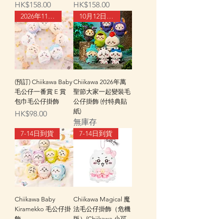
價格
價格
HK$158.00
HK$158.00
2026年11月中旬到貨
10月12日到貨
(預訂) Chiikawa Baby
Chiikawa 2026年萬
毛公仔一番賞 E 賞
聖節大家一起變裝毛
包巾毛公仔掛飾
公仔掛飾 (付特典貼
紙)
價格
HK$98.00
無庫存
7-14日到貨
7-14日到貨
Chiikawa Baby
Chiikawa Magical 魔
Kiramekko 毛公仔掛
法毛公仔掛飾（危機
飾
版）(Chiikawa 小可