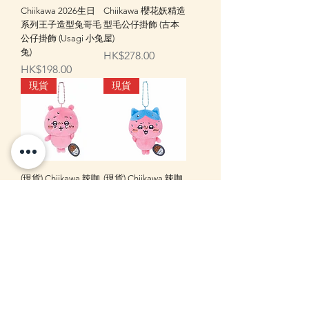
Chiikawa 2026生日
Chiikawa 櫻花妖精造
系列王子造型兔哥毛
型毛公仔掛飾 (古本
公仔掛飾 (Usagi 小兔
屋)
兔)
價格
HK$278.00
價格
HK$198.00
現貨
現貨
(現貨) Chiikawa 辣咖
(現貨) Chiikawa 辣咖
哩毛公仔掛飾
哩毛公仔掛飾
(Chiikawa 小可愛) (吉
(Hachiware 八字貓)
伊)
(小八)
無庫存
無庫存
7-14日到貨
現貨