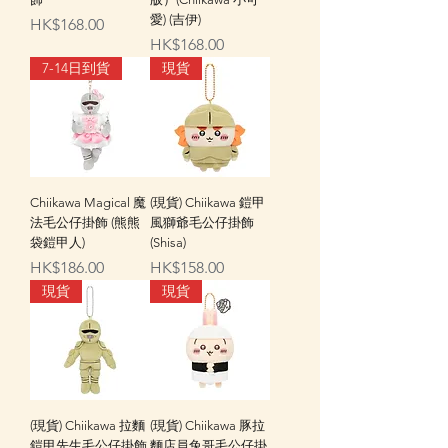
愛) (吉伊)
價格
HK$168.00
價格
HK$168.00
7-14日到貨
現貨
Chiikawa Magical 魔
(現貨) Chiikawa 鎧甲
法毛公仔掛飾 (熊熊
風獅爺毛公仔掛飾
袋鎧甲人)
(Shisa)
價格
價格
HK$186.00
HK$158.00
現貨
現貨
(現貨) Chiikawa 拉麵
(現貨) Chiikawa 豚拉
鎧甲先生毛公仔掛飾
麵店員兔哥毛公仔掛