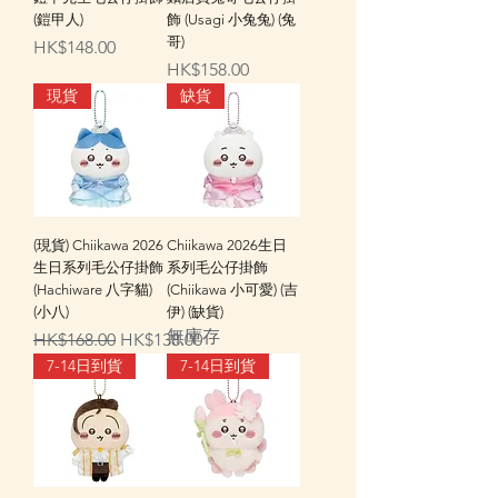
(鎧甲人)
飾 (Usagi 小兔兔) (兔
哥)
價格
HK$148.00
價格
HK$158.00
現貨
缺貨
(現貨) Chiikawa 2026
Chiikawa 2026生日
生日系列毛公仔掛飾
系列毛公仔掛飾
(Hachiware 八字貓)
(Chiikawa 小可愛) (吉
(小八)
伊) (缺貨)
無庫存
一般價格
促銷價格
HK$168.00
HK$138.00
7-14日到貨
7-14日到貨