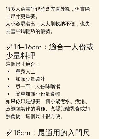
很多人選雪平鍋時會先看外觀，但實際
上尺寸更重要。
太小容易溢出；太大則收納不便，也失
去雪平鍋輕巧的優勢。
📏14–16cm：適合一人份或
少量料理
這個尺寸適合：
單身人士
加熱少量醬汁
煮一至二人份味噌湯
簡單加熱小份量食物
如果你只是想要一個小鍋煮水、煮湯、
煮麵包製作的湯種、煮嬰兒離乳食或加
熱食物，這個尺寸很方便。
📏18cm：最通用的入門尺