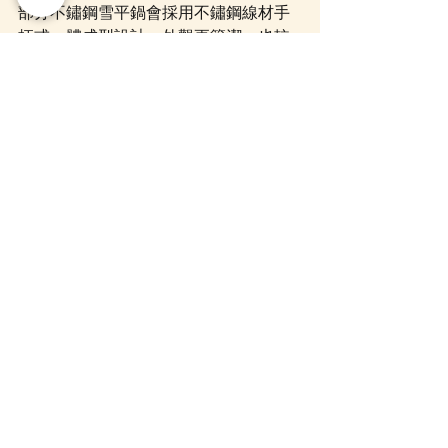
部分不鏽鋼雪平鍋會採用不鏽鋼線材手
柄或一體成型設計，外觀更簡潔，也較
適合現代廚房。
需要注意的是，金屬手柄在烹調時有機
會變熱，使用時可能需要隔熱手套。
內側刻度其實很實用