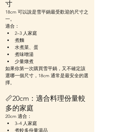
寸
18cm 可以說是雪平鍋最受歡迎的尺寸之
一。
適合：
2–3 人家庭
煮麵
水煮菜、蛋
煮味噌湯
少量燉煮
如果你第一次購買雪平鍋，又不確定該
選哪一個尺寸，18cm 通常是最安全的選
擇。
📏20cm：適合料理份量較
多的家庭
20cm 適合：
3–4 人家庭
煮較多份量湯品