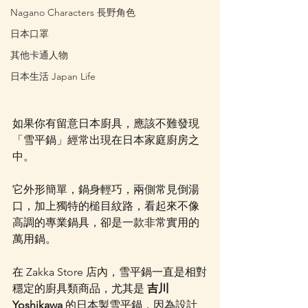
Nagano Characters 長野角色
日本口罩
其他卡通人物
日本生活 Japan Life
如果你有留意日本廚具，應該不難發現
「雪平鍋」經常出現在日本家庭廚房之
中。
它外形簡單，鍋身輕巧，兩側常見倒湯
口，加上獨特的槌目紋路，看起來不像
高調的專業鍋具，卻是一款非常實用的
萬用鍋。
在 Zakka Store 店內，雪平鍋一直是相對
穩定的廚具類商品，尤其是 
吉川 
Yoshikawa
 的日本製雪平鍋，因為設計