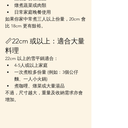
燉煮蔬菜或肉類
日常家庭晚餐使用
如果你家中常煮三人以上份量，20cm 會
比 18cm 更有餘裕。
📏22cm 或以上：適合大量
料理
22cm 以上的雪平鍋適合：
4-5人或以上家庭
一次煮較多份量 (例如﹕3個公仔
麵、一人小火鍋)
煮咖哩、燉菜或大量湯品
不過，尺寸越大，重量及收納需求亦會
增加。