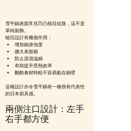
雪平鍋表面常見凹凸槌目紋路，這不是
單純裝飾。
槌目設計有幾個作用：
增加鍋身強度
擴大表面積
防止滾瀉溢鍋
有助提升受熱效率
翻動食材時較不容易黏在鍋壁
這種設計亦令雪平鍋有一種很有代表性
的日本廚具感。
兩側注口設計：左手
右手都方便