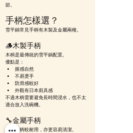
節。
手柄怎樣選？
雪平鍋常見手柄有木製及金屬兩種。
🪵
木製手柄
木柄是最傳統的雪平鍋配置。
優點是：
握感自然
不易燙手
防滑感較好
外觀有日本廚具感
不過木柄需要避免長時間浸水，也不太
適合放入洗碗機。
🔧
金屬手柄
金屬手柄較耐用，亦更容易清潔。