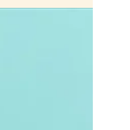
け ぬいぐるみくじ（鬆軟 Black 全部都是黑 毛公仔
一番賞），將於 2026 年 7 月 17 日 起登場。