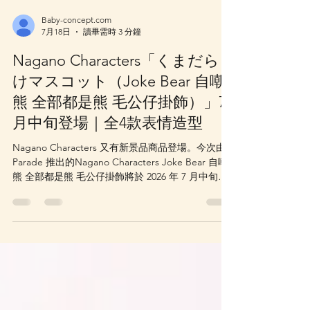
Baby-concept.com
7月18日
讀畢需時 3 分鐘
Nagano Characters「くまだら
けマスコット（Joke Bear 自嘲
熊 全部都是熊 毛公仔掛飾）」7
月中旬登場｜全4款表情造型
Nagano Characters 又有新景品商品登場。今次由
Parade 推出的Nagano Characters Joke Bear 自嘲
熊 全部都是熊 毛公仔掛飾將於 2026 年 7 月中旬起
登場。不同表情的迷你毛公仔掛飾。尺寸約
H10cm，屬於方便掛袋、收藏或擺放的小尺寸角色
商品。相比大型毛公仔，這類毛公仔掛飾更容易帶
出街，也適合喜歡收集不同表情款式的粉絲。