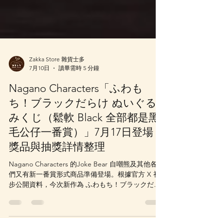
Zakka Store 雜貨士多
7月10日
讀畢需時 5 分鐘
Nagano Characters「ふわも
ち！ブラックだらけ ぬいぐる
みくじ（鬆軟 Black 全部都是黑
毛公仔一番賞）」7月17日登場｜
獎品與抽獎詳情整理
Nagano Characters 的Joke Bear 自嘲熊及其他各色
們又有新一番賞形式商品準備登場。根據官方 X 初
步公開資料，今次新作為 ふわもち！ブラックだら