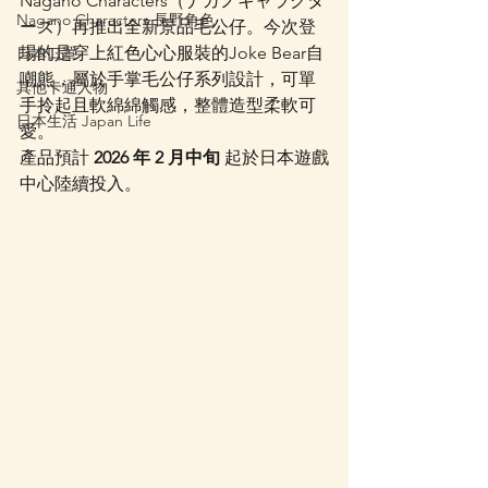
Nagano Characters（ナガノキャラクタ
Nagano Characters 長野角色
ーズ）再推出全新景品毛公仔。今次登
場的是穿上紅色心心服裝的Joke Bear自
日本口罩
嘲熊，屬於手掌毛公仔系列設計，可單
其他卡通人物
手拎起且軟綿綿觸感，整體造型柔軟可
日本生活 Japan Life
愛。
產品預計 
2026 年 2 月中旬
 起於日本遊戲
中心陸續投入。