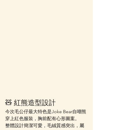
🧸 紅熊造型設計
今次毛公仔最大特色是Joke Bear自嘲熊
穿上紅色服裝，胸前配有心形圖案。
整體設計簡潔可愛，毛絨質感突出，屬