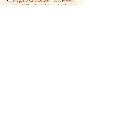
Nagano Characters「大人造型公
仔」登場！英倫紳士 × 啤酒熊 × 上
班族造型亮相
Nagano Characters新品
日本景品收藏
紅色毛公仔
Joke Bear自嘲熊
可愛收藏品
Nagano Characters 長野角色
查看全部
最新文章