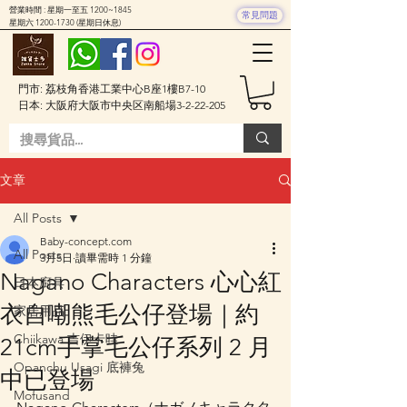
營業時間 : 星期一至五 1200~1845
常見問題
星期六
1200-1730
(星期日休息)
門市: 荔枝角香港工業中心B座1樓B7-10
日本: 大阪府大阪市中央区南船場3-2-22-205
文章
All Posts
Baby-concept.com
All Posts
3月5日
讀畢需時 1 分鐘
Nagano Characters 心心紅
日本廚具
衣自嘲熊毛公仔登場｜約
家居用品
Chiikawa 吉伊卡哇
21cm手掌毛公仔系列 2 月
Opanchu Usagi 底褲兔
中已登場
Mofusand