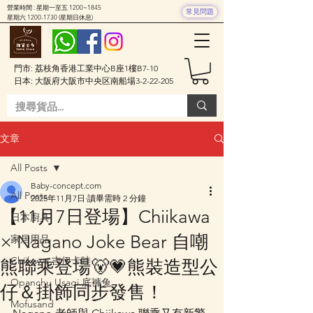
營業時間 : 星期一至五 1200~1845
常見問題
星期六
1200-1730
(星期日休息)
門市: 荔枝角香港工業中心B座1樓B7-10
日本: 大阪府大阪市中央区南船場3-2-22-205
文章
All Posts
Baby-concept.com
All Posts
2025年11月7日
讀畢需時 2 分鐘
【11月7日登場】Chiikawa
日本廚具
× Nagano Joke Bear 自嘲
家居用品
Chiikawa 吉伊卡哇
熊聯乘登場🐻💗熊裝造型公
Opanchu Usagi 底褲兔
仔＆掛飾同步發售！
Mofusand