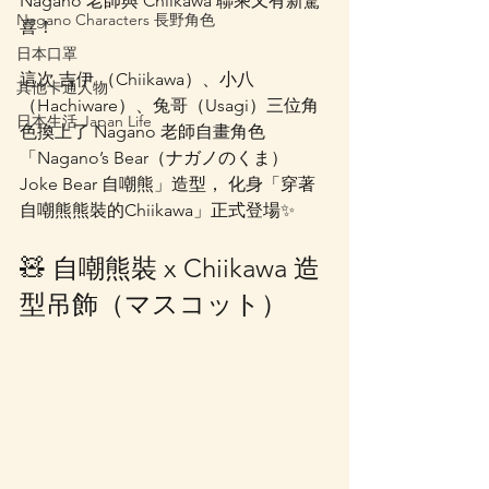
Nagano 老師與 Chiikawa 聯乘又有新驚
Nagano Characters 長野角色
喜！
日本口罩
這次 吉伊 （Chiikawa）、小八
其他卡通人物
（Hachiware）、兔哥（Usagi）三位角
日本生活 Japan Life
色換上了 Nagano 老師自畫角色
「Nagano’s Bear（ナガノのくま）
Joke Bear 自嘲熊」造型， 化身「穿著
自嘲熊熊裝的Chiikawa」正式登場✨
🧸 自嘲熊裝 x Chiikawa 造
型吊飾（マスコット）