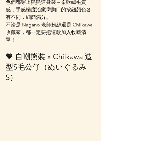
色們都穿上熊熊連身裝～柔軟絨毛質
感，手感極度治癒💭胸口的按鈕顏色各
有不同，細節滿分。
不論是 Nagano 老師粉絲還是 Chiikawa 
收藏家，都一定要把這款加入收藏清
單！
🧡 自嘲熊裝 x Chiikawa 造
型S毛公仔（ぬいぐるみ
S）