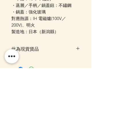
・蒸層／手柄／鍋蓋鈕：不鏽鋼
・鍋蓋：強化玻璃
對應熱源：IH 電磁爐(100V／
200V)、明火
製造地：日本（新潟縣）
此為現貨貨品
客戶可以直接放入購物車及Check
Out 購買, 如系統顯示為"無庫
存"或 未能放入購物車時, 可以
Facebook PM 或 Whatsapp 我們
你可能感興趣的貨
訂貨, 詳情請Facebook PM 或
Whatsapp 聯絡我們
品
12月5日到貨
10-16日到貨