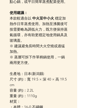
點心鍋，或平日簡單蒸煮配菜使用。
使用建議：
本款較適合以
中火至中小火
穩定加
熱作日常蒸煮使用。加熱至沸騰後可
按需要略為調低火力，既方便保持蒸
氣循環，亦有助更穩定地使用鍋具及
玻璃蓋。
※ 建議避免長時間大火空燒或過猛
加熱。
※ 蒸層可拆下作單柄鍋使用，一鍋
兩用更方便。
生產地：日本(新潟縣)
尺寸 (約)：寬 19.5 × 深 40 × 高 19.5
cm
容量 (約)：2.2L
重量 (約)：1110g
材質：
・本體：16-0 不鏽鋼