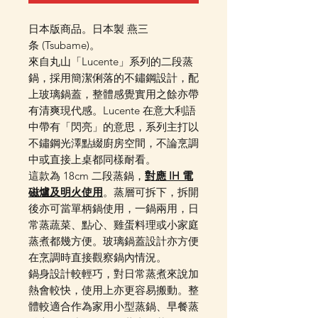
日本版商品。日本製 燕三
条 (Tsubame)。
來自丸山「Lucente」系列的二段蒸
鍋，採用簡潔俐落的不鏽鋼設計，配
上玻璃鍋蓋，整體感覺實用之餘亦帶
有清爽現代感。Lucente 在意大利語
中帶有「閃亮」的意思，系列主打以
不鏽鋼光澤點綴廚房空間，不論烹調
中或直接上桌都同樣耐看。
這款為 18cm 二段蒸鍋，
對應 IH 電
磁爐及明火使用
。蒸層可拆下，拆開
後亦可當單柄鍋使用，一鍋兩用，日
常蒸蔬菜、點心、雞蛋料理或小家庭
蒸煮都幾方便。玻璃鍋蓋設計亦方便
在烹調時直接觀察鍋內情況。
鍋身設計較輕巧，對日常蒸煮來說加
熱會較快，使用上亦更容易搬動。整
體較適合作為家用小型蒸鍋、早餐蒸