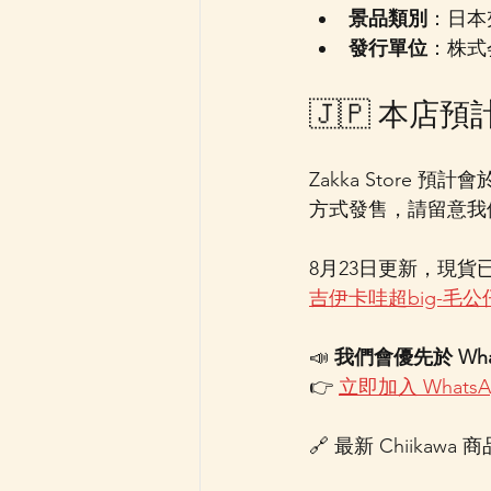
景品類別
：日本
發行單位
：株式
🇯🇵 本
Zakka Store 
方式發售，請留意我
8月23日更新，現貨
吉伊卡哇超big-毛公仔
📣 
我們會優先於 Wh
👉 
立即加入 WhatsA
🔗 最新 Chiikawa