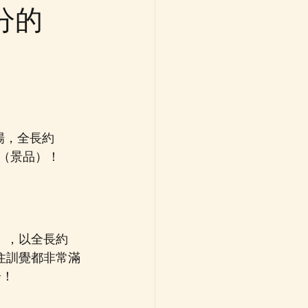
分的
場，全長約 
機（景品）！
  ，以全長約 
住訓覺都非常滿
分！