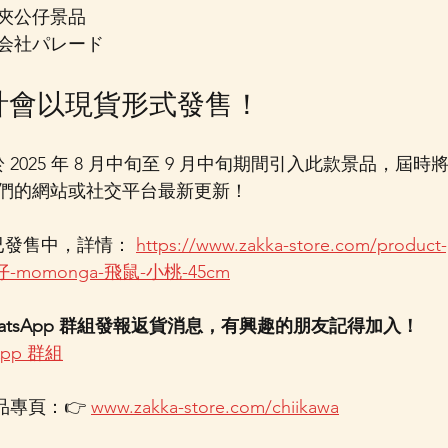
夾公仔景品
会社パレード
店預計會以現貨形式發售！
預計會於 2025 年 8 月中旬至 9 月中旬期間引入此款景品，
們的網站或社交平台最新更新！
已發售中，詳情： 
https://www.zakka-store.com/product-
-momonga-飛鼠-小桃-45cm
atsApp 群組發報返貨消息，有興趣的朋友記得加入！
pp 群組
 商品專頁：👉 
www.zakka-store.com/chiikawa