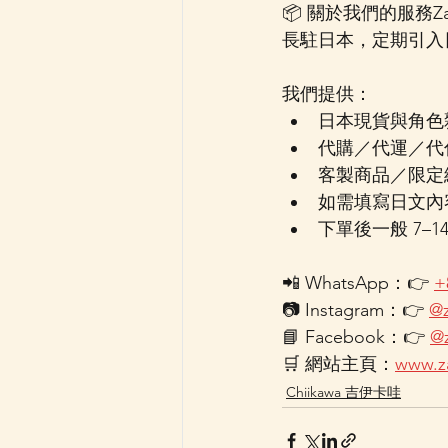
📦 關於我們的服務Z
長駐日本，定期引入
我們提供：
日本現貨與角色
代購／代運／代付
客製商品／限定
如需填寫日文內
下單後一般 7–1
📲 WhatsApp：👉 
+
📷 Instagram：👉 
@z
📘 Facebook：👉 
@
🛒 網站主頁：
www.z
Chiikawa 吉伊卡哇