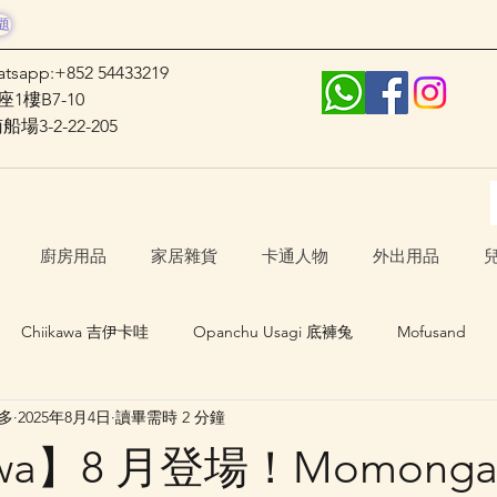
題
atsapp:+852 54433219
1樓B7-10
3-2-22-205
廚房用品
家居雜貨
卡通人物
外出用品
Chiikawa 吉伊卡哇
Opanchu Usagi 底褲兔
Mofusand
士多
2025年8月4日
讀畢需時 2 分鐘
日本口罩
其他卡通人物
日本生活 Japan Life
awa】8 月登場！Momong