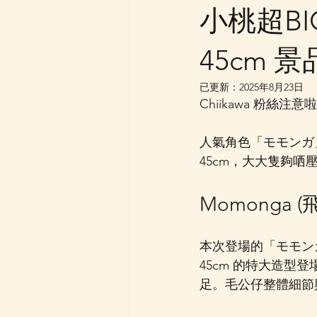
小桃超B
45cm 
已更新：
2025年8月23日
Chiikawa 粉絲注意
人氣角色「モモンガ」(
45cm，大大隻夠哂
Momonga
本次登場的「モモンガ超
45cm 的特大造
足。毛公仔整體細節與