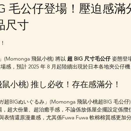
IG 毛公仔登場！壓迫感滿
景品尺寸
啦！
Momonga 飛鼠小桃) 將以 
超 BIG 尺寸毛公仔
 姿態登
壓場感，預計 2025 年 8 月起陸續出現於日本各地夾公仔
 (飛鼠小桃) 推し必收！存在感滿分！
BIGぬいぐるみ」(Momonga 飛鼠小桃超BIG 毛公仔)
型登場，超大份量、超治癒手感，不論係放係屋企擺設定係攬
表情還原漫畫感，尤其係Fuwa Fuwa 軟棉棉質感更加