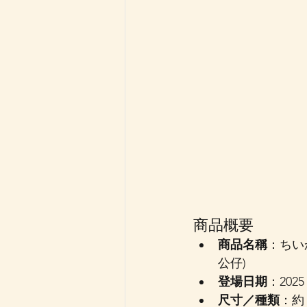
商品概要
商品名稱
：ちいか
公仔) 
登場日期
：202
尺寸／種類
：約 