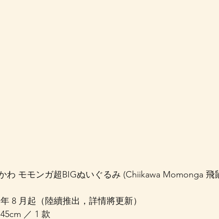
わ モモンガ超BIGぬいぐるみ (Chiikawa Momonga 飛
5 年 8 月起（陸續推出，詳情將更新）
45cm ／ 1 款