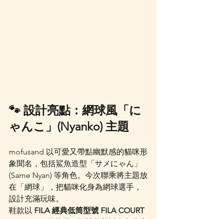
🐾 設計亮點：網球風「に
ゃんこ」(Nyanko) 主題
mofusand 以可愛又帶點幽默感的貓咪形
象聞名，包括鯊魚造型「サメにゃん」
(Same Nyan) 等角色。今次聯乘將主題放
在「網球」，把貓咪化身為網球選手，
設計充滿玩味。
鞋款以 
FILA 經典低筒型號 FILA COURT 