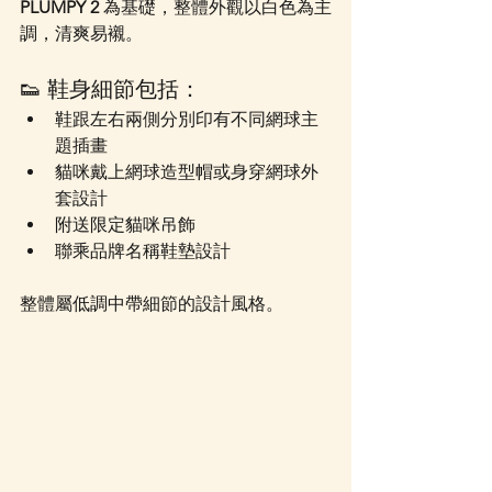
PLUMPY 2
 為基礎，整體外觀以白色為主
調，清爽易襯。
👟 鞋身細節包括：
鞋跟左右兩側分別印有不同網球主
題插畫
貓咪戴上網球造型帽或身穿網球外
套設計
附送限定貓咪吊飾
聯乘品牌名稱鞋墊設計
整體屬低調中帶細節的設計風格。