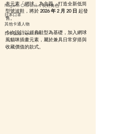
表元素「網球」為主題，打造全新低筒
Nagano Characters 長野角色
型號波鞋，將於 
2026 年 2 月 20 日
 起發
日本口罩
售。
其他卡通人物
今次設計以經典鞋型為基礎，加入網球
日本生活 Japan Life
風貓咪插畫元素，屬於兼具日常穿搭與
收藏價值的款式。