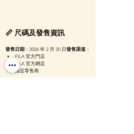
📏 尺碼及發售資訊
發售日期
：2026 年 2 月 20 日
發售渠道
：
FILA 官方門店
FILA 官方網店
指定零售商
2026 年 3 月起，亦會於 mofusand 官方
網店及實體店發售。
尺碼範圍
：22.0cm – 28.0cm（無半碼）
官方建議零售價
：10,780 日圓
ZAKKA STORE 預訂安排