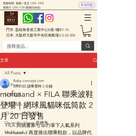
營業時間 : 星期一至五 1200~1845
常見問題
星期六
1200-1730
(星期日休息)
門市: 荔枝角香港工業中心B座1樓B7-10
日本: 大阪府大阪市中央区南船場3-2-22-205
文章
All Posts
Baby-concept.com
All Posts
2月23日
讀畢需時 2 分鐘
mofusand × FILA 聯乘波鞋
日本廚具
登場｜網球風貓咪低筒款 2
家居用品
Chiikawa 吉伊卡哇
月 20 日發售
Opanchu Usagi 底褲兔
FILA 與插畫家ぢゅの筆下人氣系列 
Mofusand
mofusand 再度推出聯乘鞋款，以品牌代