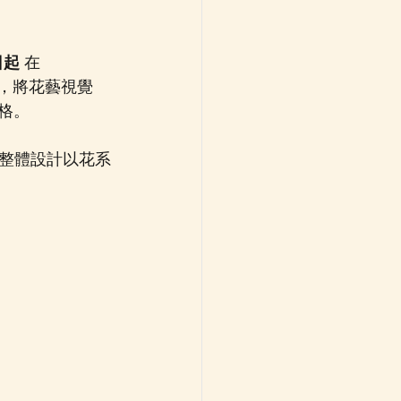
 日起
 在 
，將花藝視覺
風格。
整體設計以花系