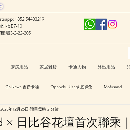
題
atsapp:+852 54433219
1樓B7-10
3-2-22-205
廚房用品
家居雜貨
卡通人物
外出用品
Chiikawa 吉伊卡哇
Opanchu Usagi 底褲兔
Mofusand
2025年12月26日
讀畢需時 2 分鐘
日本口罩
其他卡通人物
日本生活 Japan Life
and × 日比谷花壇首次聯乘