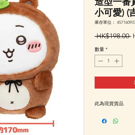
造型一番賞 B
小可愛) (
庫存單位： 457160937
 HK$198.00 
數量
*
此為現貨貨品
客戶可以直接放入購物
統顯示為"無庫存"
Facebook PM 或