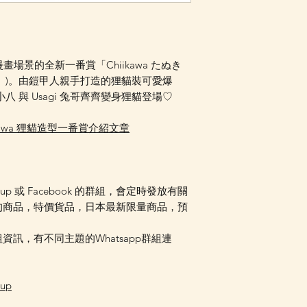
Facebook PM 或
漫畫場景的全新一番賞「Chiikawa たぬき
」)。由鎧甲人親手打造的狸貓裝可愛爆
re 小八 與 Usagi 兔哥齊齊變身狸貓登場♡
ikawa 狸貓造型一番賞介紹文章
oup 或 Facebook 的群組，會定時發放有關
的商品，特價貨品，日本最新限量商品，預
訊，有不同主題的Whatsapp群組連
oup