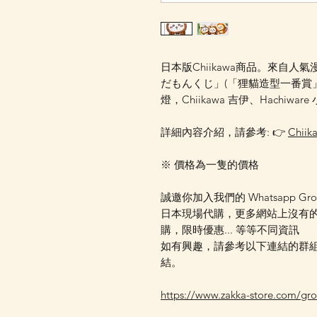
日本版Chiikawa商品。來自人氣
だもんくじ」(「狸貓造型一番賞
燈，Chiikawa 吉伊、Hachiwa
詳細內容介紹，請參考: 👉
Chi
※ 價格為一隻的價格
誠邀你加入我們的 Whatsapp Gr
日本現場代購，更多網站上沒有
購，限時優惠... 等等不同資訊
如有興趣，請參考以下連結的群組資
結。
https://www.zakka-store.com/gr