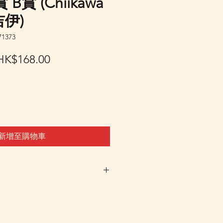
賞 (Chiikawa
吉伊)
1373
一
促
HK$168.00
般
銷
價
價
格
格
新增至購物車
車及Check Out 購買, 如系
或 未能放入購物車時, 可以
 Whatsapp 我們訂貨, 詳情請