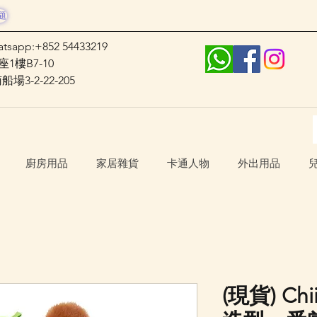
題
atsapp:+852 54433219
1樓B7-10
3-2-22-205
廚房用品
家居雜貨
卡通人物
外出用品
(現貨) Chi