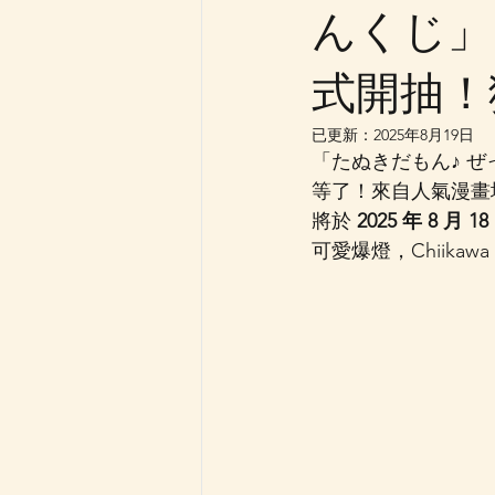
んくじ」
式開抽！
已更新：
2025年8月19日
「たぬきだもん♪ ぜっ
等了！來自人氣漫畫
將於 
2025 年 8 
可愛爆燈，Chiikawa