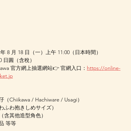
年 8 月 18 日（一）上午 11:00（日本時間）
00 日圓（含稅）
kawa 官方網上抽選網站👉 官網入口：
https://online-
ket.jp
iikawa / Hachiware / Usagi）
わふわ抱きしめサイズ）
（含其他造型角色）
品 等等