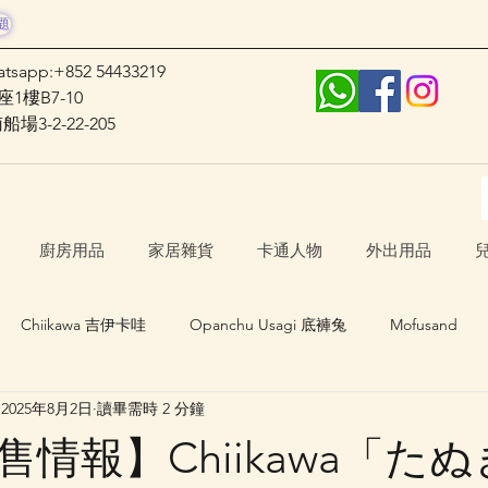
題
atsapp:+852 54433219
1樓B7-10
3-2-22-205
廚房用品
家居雜貨
卡通人物
外出用品
Chiikawa 吉伊卡哇
Opanchu Usagi 底褲兔
Mofusand
2025年8月2日
讀畢需時 2 分鐘
日本口罩
其他卡通人物
日本生活 Japan Life
情報】Chiikawa「た