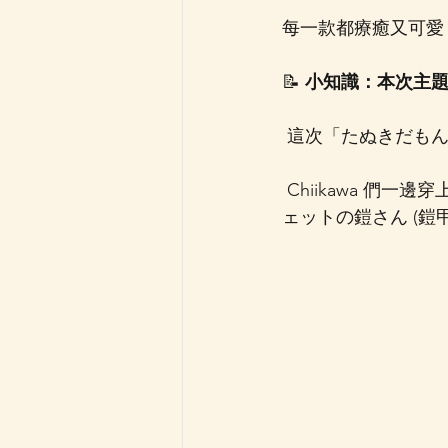
每一款都療癒又可愛
📝 
小知識：本次主
 這次「たぬきだもん」
 Chiikawa 們一邊穿上狸貓裝、一邊唱著「たぬきだもん♪」(我是狸貓喔) 的可愛舞蹈，由ポシ
ェットの鎧さん (