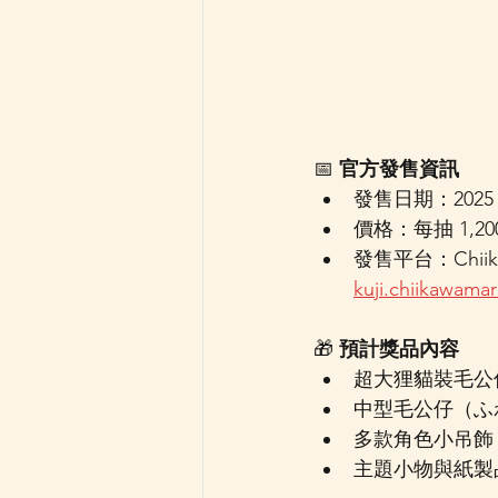
📅 
官方發售資訊
發售日期：2025 
價格：每抽 1,2
發售平台：Chii
kuji.chiikawamar
🎁 
預計獎品內容
超大狸貓裝毛公仔（Ch
中型毛公仔（ふ
多款角色小吊飾
主題小物與紙製