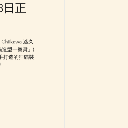
8日正
iikawa 迷久
貓造型一番賞」) 
手打造的狸貓裝
♡