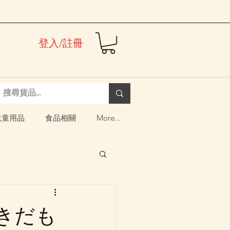
登入/註冊
兒童用品
食品相關
More...
ぬきだも