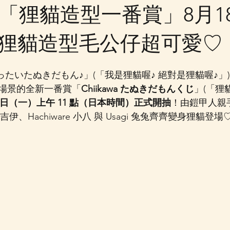
「狸貓造型一番賞」8月1
狸貓造型毛公仔超可愛♡
たいたぬきだもん♪」(「我是狸貓喔♪ 絕對是狸貓喔♪」) Ch
場景的全新一番賞「
Chiikawa たぬきだもんくじ
」(「狸
月 18 日（一）上午 11 點（日本時間）正式開抽
！由鎧甲人親
 吉伊、Hachiware 小八 與 Usagi 兔兔齊齊變身狸貓登場