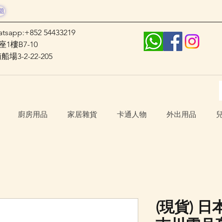
題
atsapp:+852 54433219
1樓B7-10
3-2-22-205
廚房用品
家居雜貨
卡通人物
外出用品
(現貨) 日本