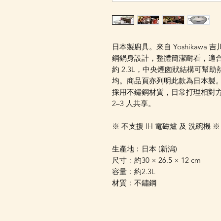
日本製廚具。來自 Yoshikaw
鋼鍋身設計，整體簡潔耐看，適合於
約 2.3L，中央煙囪狀結構可幫
均。商品頁亦列明此款為日本製
採用不鏽鋼材質，日常打理相對
2–3 人共享。
※ 不支援 IH 電磁爐 及 洗碗機 ※
生產地﹕日本 (新潟)
尺寸﹕約30 × 26.5 × 12 cm
容量﹕約2.3L
材質﹕不鏽鋼