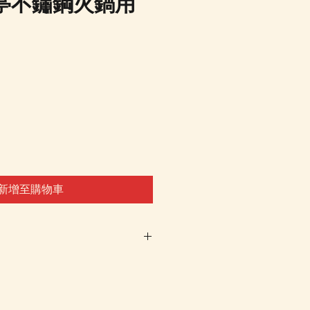
亭不鏽鋼火鍋用
新增至購物車
車及Check Out 購買, 如系
或 未能放入購物車時, 可以
 Whatsapp 我們訂貨, 詳情請