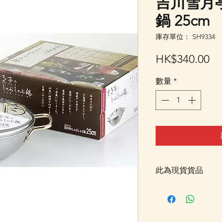
吉川雪月
鍋 25cm
庫存單位： SH9334
價
HK$340.00
格
數量
*
此為現貨貨品
客戶可以直接放入購物
統顯示為"無庫存"
Facebook PM 或