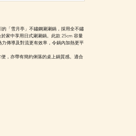
Facebook PM 或
a 吉川的「雪月亭」不鏽鋼涮涮鍋，採用全不鏽
家中享用日式涮涮鍋。此款 25cm 容量
助熱力傳導及對流更有效率，令鍋內加熱更平
。
方便，亦帶有簡約俐落的桌上鍋質感。適合