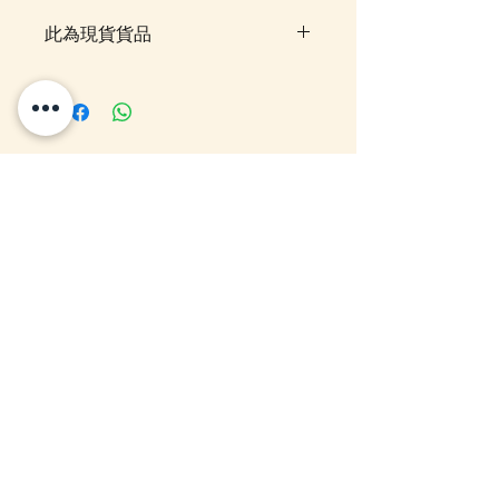
此為現貨貨品
客戶可以直接放入購物車及Check
Out 購買, 如系統顯示為"無庫
存"或 未能放入購物車時, 可以
Facebook PM 或 Whatsapp 我們
你可能感興趣的貨
訂貨, 詳情請Facebook PM 或
Whatsapp 聯絡我們
品
12月5日到貨
10-16日到貨