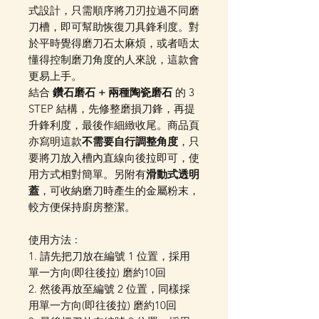
式設計，只需順序將刀刃拉過不同磨
刀槽，即可幫助恢復刀具鋒利度。對
於平時覺得磨刀石太麻煩，或者唔太
懂得控制磨刀角度的人來說，這款會
更易上手。
結合
鑽石磨石 + 兩種陶瓷磨石
的 3
STEP 結構，先修整磨損刀鋒，再提
升鋒利度，最後作細緻收尾。商品頁
亦寫明這款
不需要自行調整角度
，只
要將刀放入槽內直線向後拉即可，使
用方式相對簡單。另附有
滑動式透明
蓋
，可收納磨刀時產生的金屬粉末，
較方便保持廚房整潔。
使用方法﹕
1. 請先把刀放在編號 1 位置，採用
單一方向(即往後拉) 磨約10回
2. 然後再放至編號 2 位置，同樣採
用單一方向(即往後拉) 磨約10回