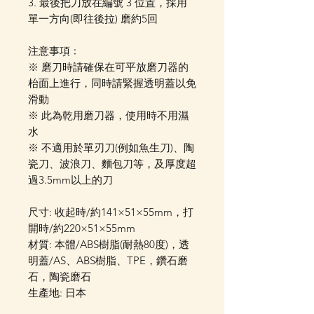
3. 最後把刀放在編號 3 位置，採用
單一方向(即往後拉) 磨約5回
注意事項﹕
※ 磨刀時請確保在可平放磨刀器的
枱面上進行，同時請緊握透明蓋以免
滑動
※ 此為乾用磨刀器，使用時不用濕
水
※ 不適用於單刃刀(例如魚生刀)、陶
瓷刀、波浪刀、麵包刀等，及厚度超
過3.5mm以上的刀
尺寸: 收起時/約141×51×55mm，打
開時/約220×51×55mm
材質: 本體/ABS樹脂(耐熱80度)，透
明蓋/AS、ABS樹脂、TPE，鑽石磨
石，陶瓷磨石
生產地: 日本