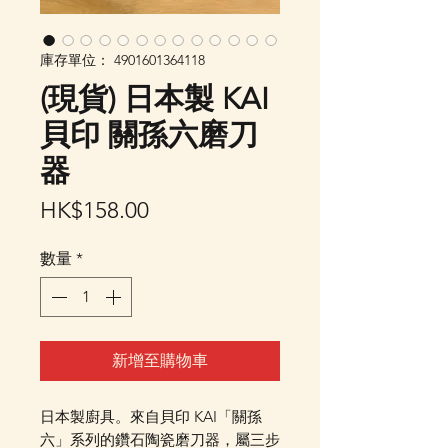
庫存單位： 4901601364118
(現貨) 日本製 KAI
貝印 關孫六磨刀
器
價
HK$158.00
格
數量
*
新增至購物車
日本製廚具。來自貝印 KAI「關孫
六」系列的鑽石陶瓷磨刀器，屬三步