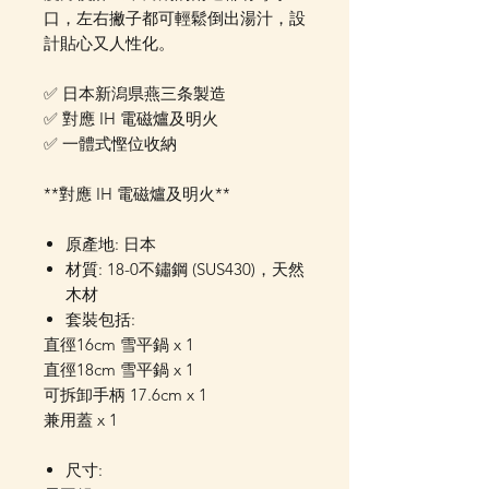
口，左右撇子都可輕鬆倒出湯汁，設
計貼心又人性化。
✅ 日本新潟県燕三条製造
✅ 對應 IH 電磁爐及明火
✅ 一體式慳位收納
**對應 IH 電磁爐及明火**
原產地: 日本
材質: 18-0不鏽鋼 (SUS430)，天然
木材
套裝包括:
直徑16cm 雪平鍋 x 1
直徑18cm 雪平鍋 x 1
可拆卸手柄 17.6cm x 1
兼用蓋 x 1
尺寸: