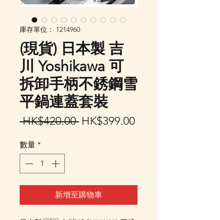
庫存單位： 1214960
(現貨) 日本製 吉
川 Yoshikawa 可
拆卸手柄不銹鋼雪
平鍋連蓋套裝
一
促
 HK$420.00 
HK$399.00
般
銷
數量
*
價
價
格
格
新增至購物車