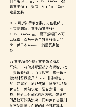
日本製 🇯🇵 吉川YOSHIKAWA 不銹
鋼雪平鍋（可拆卸手柄）16 +18cm
連蓋套裝
👩‍🍳 可拆卸手柄套裝，方便收納，
不需要開鍋。雪平鍋邊隻好?
YOSHIKAWA 吉川 雪平鍋喺日本可
以講得上係數一數二質量好嘅大品
牌，係日本Amazon 銷量長期第一
位！
👍 雪平鍋是什麼? 雪平鍋又稱為「行
平鍋」，相傳外形源起於有鍋嘴、把
手與鍋蓋設計，而這款吉川雪平鍋不
鏽鋼材質厚度只有1mm 非常輕便，
配上易握的手柄即使單手操作都能應
付自如。傳熱快速，適合煮湯、油
炸、炆煮...不同的料理方式。鍋身有
凹凸紋可預防滾瀉，同時刻有容量刻
度方便計量，而鍋的兩邊都有導水