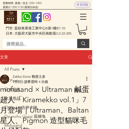
營業時間 : 星期一至五 1200~1845
常見問題
星期六
1200-1730
(星期日休息)
門市: 荔枝角香港工業中心B座1樓B7-10
日本: 大阪府大阪市中央区南船場3-2-22-205
文章
All Posts
Zakka Store 雜貨士多
All Posts
7月2日
讀畢需時 4 分鐘
mofusand × Ultraman 鹹蛋
日本廚具
超人「Kiramekko vol.1」7
家居用品
Chiikawa 吉伊卡哇
月登場｜Ultraman、Baltan
Opanchu Usagi 底褲兔
星人、Pigmon 造型貓咪毛
Mofusand