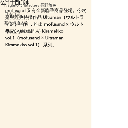
公仔配飾
Nagano Characters 長野角色
mofusand 又有全新聯乘商品登場。今次
日本口罩
是與經典特攝作品 
Ultraman（ウルトラ
其他卡通人物
マン）
 合作，推出 
mofusand × ウルト
ラマン (
鹹蛋超人)
 Kiramekko 
日本生活 Japan Life
vol.1（mofusand × Ultraman 
Kiramekko vol.1）
 系列。