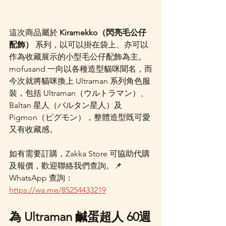
這次商品屬於 
Kiramekko（閃亮毛公仔
配飾）
 系列，以可以掛在袋上、亦可以
作為收藏展示的小型毛公仔配飾為主。
mofusand 一向以各種造型貓咪聞名，而
今次就將貓咪換上 Ultraman 系列角色服
裝，包括 Ultraman（ウルトラマン）、
Baltan 星人（バルタン星人）及 
Pigmon（ピグモン），整體造型既可愛
又有收藏感。
如有需要訂購，Zakka Store 可協助代購
及報價，歡迎聯絡我們查詢。📌 
WhatsApp 查詢：
https://wa.me/85254433219
為 Ultraman 鹹蛋超人 60週