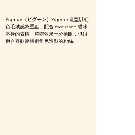
Pigmon（ピグモン）
Pigmon 造型以紅
色毛絨感為重點，配合 mofusand 貓咪
本身的表情，整體效果十分搶眼，也很
適合喜歡較特別角色造型的粉絲。