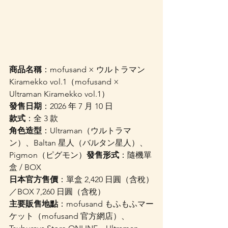
商品名稱
：mofusand × ウルトラマン 
Kiramekko vol.1（mofusand × 
Ultraman Kiramekko vol.1）
發售日期
：2026 年 7 月 10 日
款式
：全 3 款
角色造型
：Ultraman（ウルトラマ
ン）、Baltan 星人（バルタン星人）、
Pigmon（ピグモン）
發售形式
：隨機單
盒 / BOX
日本官方售價
：單盒 2,420 日圓（含稅）
／BOX 7,260 日圓（含稅）
主要販售地點
：mofusand もふもふマー
ケット（mofusand 官方網店）、