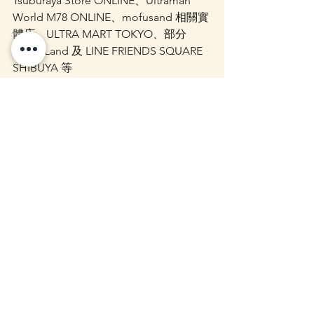
Tsuburaya Store ONLINE、Ultraman 
World M78 ONLINE、mofusand 相關實
體店、ULTRA MART TOKYO、部分 
Kiddy Land 及 LINE FRIENDS SQUARE 
SHIBUYA 等
Zakka Store 代購安排
Zakka Store 可協助代購 
mofusand × ウ
ルトラマン Kiramekko 
vol.1（mofusand × Ultraman 
Kiramekko vol.1）
。
由於商品屬於人氣聯乘系列，實際供應
及入手情況會視乎日本官方網店、實體
店及當地庫存而定。如有需要訂購，歡
迎聯絡我們查詢報價。
📌 WhatsApp 查詢：
https://wa.me/85254433219