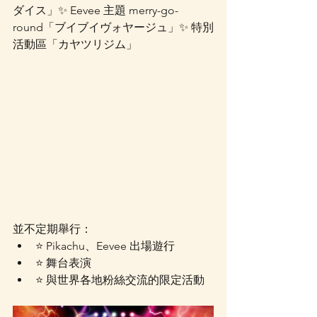
ダイス」✨ Eevee 主題 merry-go-
round「ブイブイヴォヤージュ」✨ 特別
活動區「カヤツリジム」
並不定期舉行：
⭐️ Pikachu、Eevee 出場遊行
⭐️ 舞台表演
⭐️ 與世界各地粉絲交流的限定活動