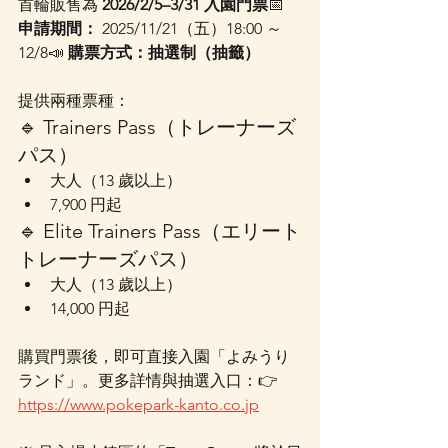
首輪販售為 
2026/2/5–3/31 入園門票
📅 
申請期間：
 2025/11/21（五）18:00 ～ 
12/8📣 
購票方式：抽選制（抽籤）
提供兩種票種：
🔹 Trainers Pass（トレーナーズ
パス）
大人（13 歲以上）
7,900 円起
🔹 Elite Trainers Pass（エリート
トレーナーズパス）
大人（13 歲以上）
14,000 円起
購買門票後，即可直接入園「よみうり
ランド」。更多詳情與抽選入口：👉 
https://www.pokepark-kanto.co.jp