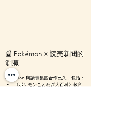
📰 Pokémon × 読売新聞的
淵源
Pokémon 與讀賣集團合作已久，包括：
《ポケモンことわざ大百科》教育
連載
以將棋頂級稱號「竜王」命名的 
Pokémon 對戰大賽
2023 年成立的「合同会社ポケパー
ク・カントー」