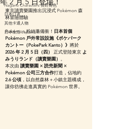
年 2 月 5 日登場！
Nagano Characters 長野角色
東京讀賣樂園推出沉浸式 Pokémon 森
日本口罩
林冒險體驗
其他卡通人物
Pokémon 粉絲準備衝！
日本首個 
日本生活 Japan Life
Pokémon 戶外常設設施《ポケパーク 
カントー（PokePark Kanto）》
將於 
2026 年 2 月 5 日（四）
 正式登陸東京 
よ
みうりランド（讀賣樂園）
。
本次由 
讀賣樂園 × 読売新聞 × 
Pokémon 公司三方合作
打造，佔地約 
2.6 公頃
，以自然森林＋小鎮主題構成，
讓你彷彿走進真實的 Pokémon 世界。