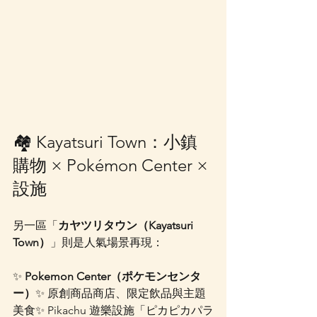
🏘 Kayatsuri Town：小鎮
購物 × Pokémon Center × 
設施
另一區「
カヤツリタウン（Kayatsuri 
Town）
」則是人氣場景再現：
✨ 
Pokemon Center（ポケモンセンタ
ー）
✨ 原創商品商店、限定飲品與主題
美食✨ Pikachu 遊樂設施「ピカピカパラ