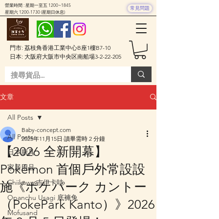
營業時間 : 星期一至五 1200~1845
常見問題
星期六
1200-1730
(星期日休息)
門市: 荔枝角香港工業中心B座1樓B7-10
日本: 大阪府大阪市中央区南船場3-2-22-205
文章
All Posts
Baby-concept.com
All Posts
2025年11月15日
讀畢需時 2 分鐘
【2026 全新開幕】
日本廚具
Pokémon 首個戶外常設設
家居用品
Chiikawa 吉伊卡哇
施《ポケパーク カントー
Opanchu Usagi 底褲兔
（PokePark Kanto）》2026
Mofusand