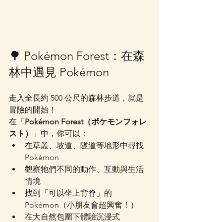
🌳 Pokémon Forest：在森
林中遇見 Pokémon
走入全長約 500 公尺的森林步道，就是
冒險的開始！
在「
Pokémon Forest（ポケモンフォレ
スト）
」中，你可以：
在草叢、坡道、隧道等地形中尋找 
Pokémon
觀察牠們不同的動作、互動與生活
情境
找到「可以坐上背脊」的 
Pokémon（小朋友會超興奮！）
在大自然包圍下體驗沉浸式 