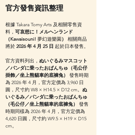
官方發售資訊整理
根據 Takara Tomy Arts 及相關零售資
料，
可哀想に！メルヘンランド
（Kawaisouni! 
夢幻遊樂園
）
 相關商品
將於 
2026 年 4 月 25 日
 起於日本發售。
官方資料列出，
ぬいぐるみマスコット
／パンダに乗ったおぱんちゅ（毛公仔
掛飾／坐上熊貓車的底褲兔）
 發售時期
為 2026 年 4 月，官方定價為 3,960 日
圓，尺寸約 W8 × H14.5 × D12 cm。
ぬ
いぐるみ／パンダに乗ったおぱんちゅ
（毛公仔／坐上熊貓車的底褲兔）
 發售
時期同樣為 2026 年 4 月，官方定價為 
4,620 日圓，尺寸約 W9.5 × H19 × D15 
cm。