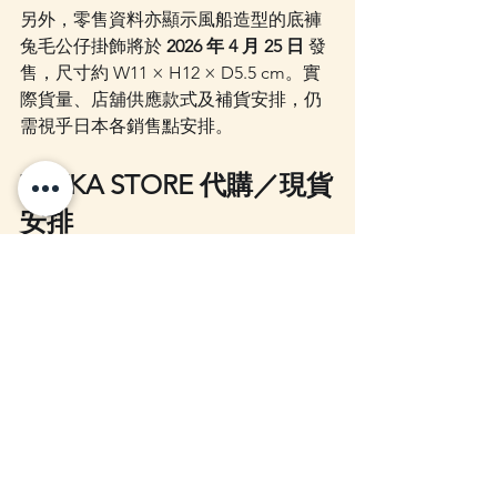
另外，零售資料亦顯示風船造型的底褲
兔毛公仔掛飾將於 
2026 年 4 月 25 日
 發
售，尺寸約 W11 × H12 × D5.5 cm。實
際貨量、店舖供應款式及補貨安排，仍
需視乎日本各銷售點安排。
ZAKKA STORE 代購／現貨
安排
今次 Opanchu Usagi 底褲兔「
夢幻遊樂
園
」系列設計較有主題感，尤其是毛公
仔掛飾及熊貓車毛公仔，預計會是較多
人留意的款式。
我們會留意日本發售情況，如需訂貨，
歡迎聯絡我們報價查詢。
Opanchu Usagi 底褲兔相關商品亦可留
意 ZAKKA STORE 專頁：👉 