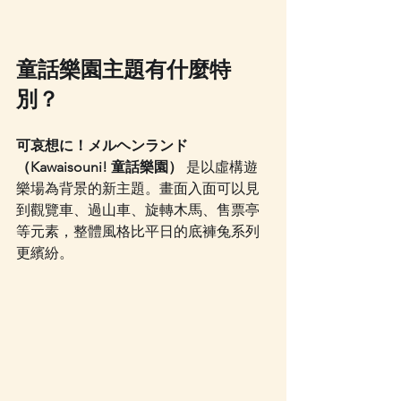
童話樂園主題有什麼特
別？
可哀想に！メルヘンランド
（Kawaisouni! 童話樂園）
 是以虛構遊
樂場為背景的新主題。畫面入面可以見
到觀覽車、過山車、旋轉木馬、售票亭
等元素，整體風格比平日的底褲兔系列
更繽紛。