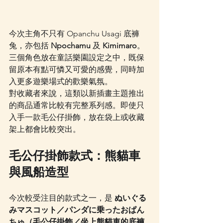
今次主角不只有 Opanchu Usagi 底褲
兔，亦包括 
Npochamu
 及 
Kimimaro
。
三個角色放在童話樂園設定之中，既保
留原本有點可憐又可愛的感覺，同時加
入更多遊樂場式的歡樂氣氛。
對收藏者來說，這類以新插畫主題推出
的商品通常比較有完整系列感。即使只
入手一款毛公仔掛飾，放在袋上或收藏
架上都會比較突出。
毛公仔掛飾款式：熊貓車
與風船造型
今次較受注目的款式之一，是 
ぬいぐる
みマスコット／パンダに乗ったおぱん
ちゅ（毛公仔掛飾／坐上熊貓車的底褲