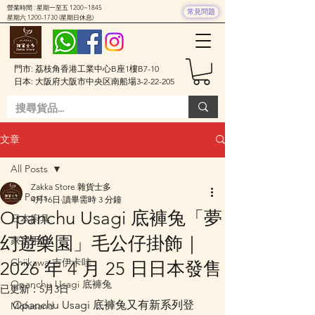
營業時間 : 星期一至五 1200~1845
常見問題
星期六
1200-1730
(星期日休息)
門市: 荔枝角香港工業中心B座1樓B7-10
日本: 大阪府大阪市中央区南船場3-2-22-205
文章
All Posts
Zakka Store 雜貨士多
All Posts
4月16日
讀畢需時 3 分鐘
Opanchu Usagi 底褲兔「夢
日本廚具
幻遊樂園」毛公仔掛飾｜
家居用品
Chiikawa 吉伊卡哇
2026 年 4 月 25 日日本發售
Opanchu Usagi 底褲兔
已更新：
5月3日
Opanchu Usagi 底褲兔又有新系列登
Mofusand