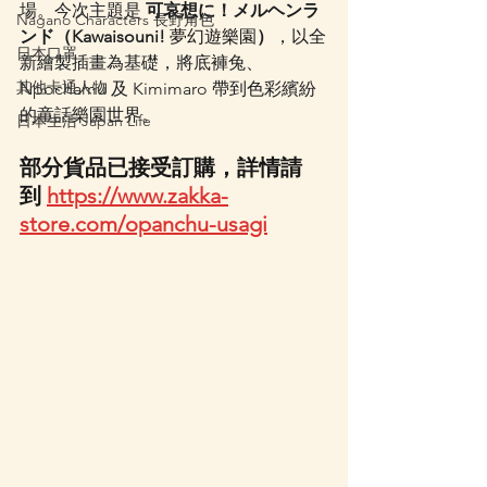
場。今次主題是 
可哀想に！メルヘンラ
Nagano Characters 長野角色
ンド（Kawaisouni! 
夢幻遊樂園
）
，以全
日本口罩
新繪製插畫為基礎，將底褲兔、
其他卡通人物
Npochamu 及 Kimimaro 帶到色彩繽紛
的童話樂園世界。
日本生活 Japan Life
部分貨品已接受訂購，詳情請
到 
https://www.zakka-
store.com/opanchu-usagi