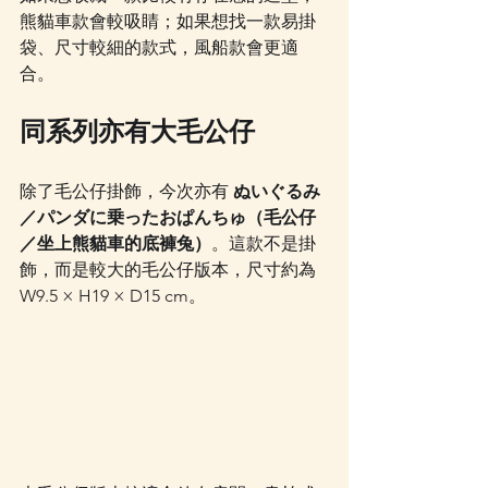
熊貓車款會較吸睛；如果想找一款易掛
袋、尺寸較細的款式，風船款會更適
合。
同系列亦有大毛公仔
除了毛公仔掛飾，今次亦有 
ぬいぐるみ
／パンダに乗ったおぱんちゅ（毛公仔
／坐上熊貓車的底褲兔）
。這款不是掛
飾，而是較大的毛公仔版本，尺寸約為 
W9.5 × H19 × D15 cm。