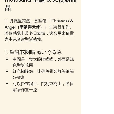
品
11 月尾重頭戲，是整個 
「Christmas & 
Angel（聖誕與天使）」
 主題新系列。
整個感覺非常冬日氣氛，適合用來佈置
家中或者當聖誕禮物。
1. 聖誕花圈喵 ぬいぐるみ
中間是一隻大眼睛喵喵，外面是綠
色聖誕花圈
紅色蝴蝶結、迷你魚骨裝飾等細節
好豐富
可以掛在牆上、門柄或樹上，冬日
家居佈置一流