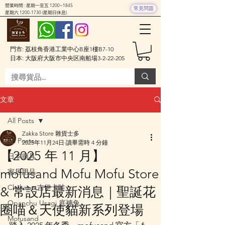
營業時間 : 星期一至五 1200~1845
常見問題
星期六
1200-1730
(星期日休息)
門市: 荔枝角香港工業中心B座1樓B7-10
日本: 大阪府大阪市中央区南船場3-2-22-205
文章
All Posts
Zakka Store 雜貨士多
All Posts
2025年11月24日
讀畢需時 4 分鐘
【2025 年 11 月】
日本廚具
mofusand Mofu Mofu Store
家居用品
Chiikawa 吉伊卡哇
& 常設店最新消息｜聖誕花
Opanchu Usagi 底褲兔
圈喵＆天使貓新系列登場
Mofusand