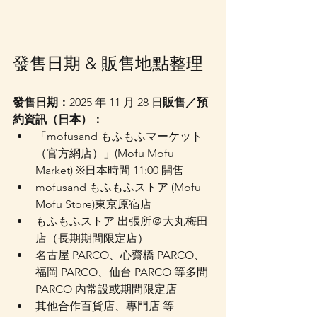
發售日期 & 販售地點整理
發售日期：
2025 年 11 月 28 日
販售／預
約資訊（日本）：
「mofusand もふもふマーケット
（官方網店）」(Mofu Mofu 
Market) ※日本時間 11:00 開售
mofusand もふもふストア (Mofu 
Mofu Store)東京原宿店
もふもふストア 出張所＠大丸梅田
店（長期期間限定店）
名古屋 PARCO、心齋橋 PARCO、
福岡 PARCO、仙台 PARCO 等多間 
PARCO 內常設或期間限定店
其他合作百貨店、專門店 等