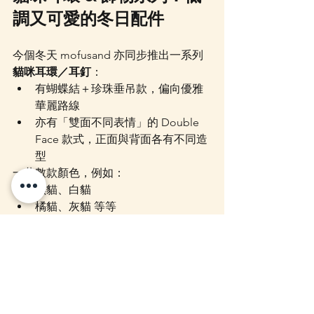
調又可愛的冬日配件
今個冬天 mofusand 亦同步推出一系列 
貓咪耳環／耳釘
：
有蝴蝶結＋珍珠垂吊款，偏向優雅
華麗路線
亦有「雙面不同表情」的 Double 
Face 款式，正面與背面各有不同造
型
一共數款顏色，例如：
黑貓、白貓
橘貓、灰貓 等等
設計不會太浮誇，但又有貓貓的小巧
思，無論日常上班、約會，或者配搭聖
誕 outfit 都好好看，亦很適合當小禮物
送給同事朋友。