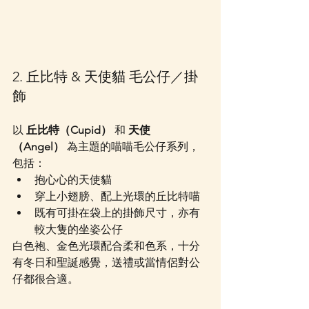
2. 丘比特 & 天使貓 毛公仔／掛
飾
以 
丘比特（Cupid）
 和 
天使
（Angel）
 為主題的喵喵毛公仔系列，
包括：
抱心心的天使貓
穿上小翅膀、配上光環的丘比特喵
既有可掛在袋上的掛飾尺寸，亦有
較大隻的坐姿公仔
白色袍、金色光環配合柔和色系，十分
有冬日和聖誕感覺，送禮或當情侶對公
仔都很合適。