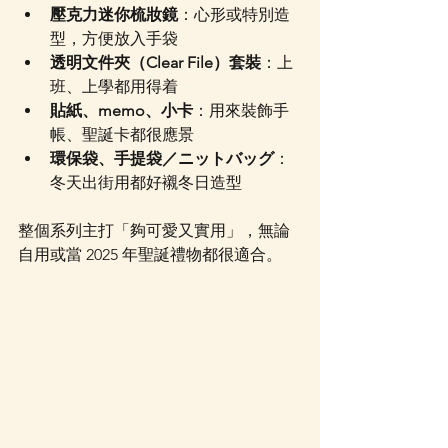
壓克力迷你梳妝鏡
：心形或特別造
型，方便放入手袋
透明文件夾（Clear File）套裝
：上
班、上學都用得着
貼紙、memo、小卡
：用來裝飾手
帳、聖誕卡都很應景
環保袋、手提袋／ニットバッグ
：
冬天出街用都好襯冬日造型
整個系列主打「夠可愛又實用」，無論
自用或當 2025 年聖誕禮物都很適合。