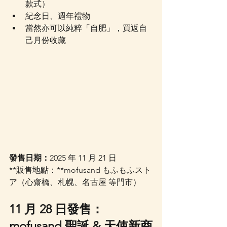
款式）
紀念日、週年禮物
當然亦可以純粹「自肥」，買返自
己月份收藏
發售日期：
2025 年 11 月 21 日
**販售地點：**mofusand もふもふスト
ア（心齋橋、札幌、名古屋 等門市）
11 月 28 日發售：
mofusand 聖誕 & 天使新商