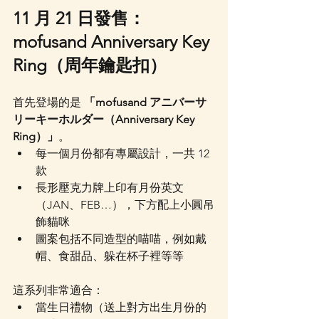
11 月 21 日發售：
mofusand Anniversary Key 
Ring（周年鑰匙扣）
首先登場的是 
「mofusand アニバーサ
リーキーホルダー（Anniversary Key 
Ring）」
。
每一個月份都有專屬設計，一共 12 
款
長形壓克力牌上印有月份英文
（JAN、FEB…），下方配上小圓吊
飾貓咪
圖案包括不同造型的喵喵，例如戴
帽、食甜品、躲在杯子裡等等
這系列非常適合：
當生日禮物（送上對方出生月份的