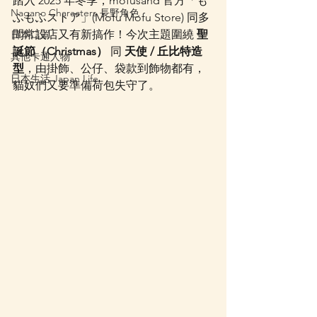
踏入 2025 年冬季，mofusand 官方「も
Nagano Characters 長野角色
ふもふストア」(Mofu Mofu Store) 同多
間常設店又有新搞作！今次主題圍繞 
聖
日本口罩
誕節（Christmas）
 同 
天使 / 丘比特造
其他卡通人物
型
，由掛飾、公仔、袋款到飾物都有，
日本生活 Japan Life
貓奴們又要準備荷包失守了。