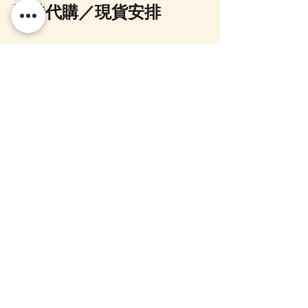
香港代購／現貨安排
📦 
掛飾我哋將會設現貨
到貨後會於網站
及相關平台更新，
👉 詳情請留意：
https://www.zakka-
store.com/mofusand
如有其他 mofusand 商品查詢，亦歡迎 
WhatsApp 聯絡我哋了解代購安排。
mofusand新品
開運貓
年末祝福
Mofusand