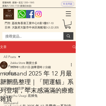
營業時間 : 星期一至五 1200~1845
常見問題
星期六
1200-1730
(星期日休息)
門市: 荔枝角香港工業中心B座1樓B7-10
日本: 大阪府大阪市中央区南船場3-2-22-205
文章
All Posts
Zakka Store 雜貨士多
All Posts
2025年12月21日
讀畢需時 2 分鐘
mofusand 2025 年 12 月最
日本廚具
新新品整理｜「開運貓」系
家居用品
Chiikawa 吉伊卡哇
列登場，年末感滿滿的療癒
Opanchu Usagi 底褲兔
雜貨
Mofusand