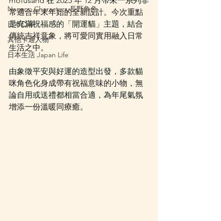
mofusand 在 2025 年 12 月帶來一系列非
Nagano Characters 長野角色
常適合年末年始的全新設計。今次重點
是充滿祝福感的「開運貓」主題，結合
日本口罩
傳統吉祥意象，將可愛同實用融入日常
其他卡通人物
生活之中。
日本生活 Japan Life
由象徵平安與好運的造型出發，多款貓
咪角色化身成帶有祝福意味的小物，無
論自用或送禮都相當合適，為年尾氣氛
增添一份溫暖同療癒。