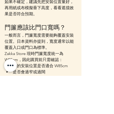
如果不確定，建議先把安裝位置量好，
再用紙或布模擬垂下高度，看看遮擋效
果是否符合預期。
門簾應該比門口寬嗎？
一般而言，門簾寬度需要能夠覆蓋安裝
位置。日本資料亦提到，寬度通常以能
覆蓋入口或門口為標準。
Zakka Store 現時門簾寬度統一為 
W85cm，因此購買前只需確認：
你的安裝位置是否適合 W85cm
是否會過窄或過闊
掛桿位置是否可以穩定安裝
店主觀察：香港家庭最常
見買法
根據我們經驗：