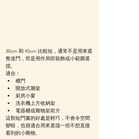
30cm 和 45cm 比較短，通常不是用來遮
整道門，而是用作局部裝飾或小範圍遮
擋。
適合：
櫃門
開放式層架
廚房小窗
洗衣機上方收納架
電器櫃或雜物架前方
這類短門簾的好處是輕巧，不會令空間
變暗，也很適合用來遮擋一些不想直接
看到的小雜物。