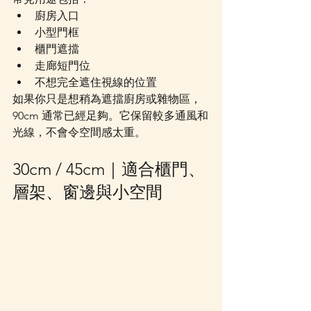
廚房入口
小型門框
櫃門遮擋
走廊短門位
不想完全遮住視線的位置
如果你只是想稍為遮擋廚房或雜物區，
90cm 通常已經足夠。它保留較多通風和
光線，不會令空間感太重。
30cm / 45cm｜適合櫃門、
層架、窗邊與小空間