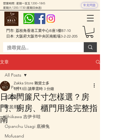
營業時間 : 星期一至五 1200~1845
常見問題
星期六
1200-1730
(星期日休息)
門市: 荔枝角香港工業中心B座1樓B7-10
日本: 大阪府大阪市中央区南船場3-2-22-205
文章
All Posts
Zakka Store 雜貨士多
All Posts
5月13日
讀畢需時 3 分鐘
日本門簾尺寸怎樣選？房
日本廚具
門、廚房、櫃門用途完整指
家居用品
Chiikawa 吉伊卡哇
南
Opanchu Usagi 底褲兔
Mofusand