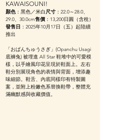
KAWAISOUNI!
顏色
：黑色／米白
尺寸
：22.0～28.0、
29.0、30.0cm
售價
：13,200日圓（含稅）
發售日
：2025年10月17日（五）起陸續
推出
「おぱんちゅうさぎ」(Opanchu Usagi 
底褲兔) 被埋進 All Star 鞋堆中的可愛模
樣，以手繪風印花呈現於鞋面上。左右
鞋分別展現角色的表情與背面，增添趣
味細節。鞋舌、內底同樣印有特製圖
案，並附上粉嫩色系替換鞋帶，整體充
滿幽默感與收藏價值。