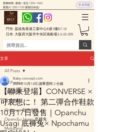
營業時間 : 星期一至五 1200~1845
常見問題
星期六
1200-1730
(星期日休息)
門市: 荔枝角香港工業中心B座1樓B7-10
日本: 大阪府大阪市中央区南船場3-2-22-205
文章
All Posts
Baby-concept.com
All Posts
2025年10月13日
讀畢需時 2 分鐘
【聯乘登場】CONVERSE ×
日本廚具
可哀想に！ 第二彈合作鞋款
家居用品
Chiikawa 吉伊卡哇
10月17日發售｜Opanchu
Opanchu Usagi 底褲兔
Usagi 底褲兔× Npochamu
Mofusand