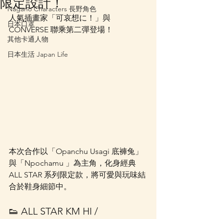
限定設計！
Nagano Characters 長野角色
人氣插畫家「可哀想に！」與 
日本口罩
CONVERSE 聯乘第二彈登場！
其他卡通人物
日本生活 Japan Life
本次合作以「Opanchu Usagi 底褲兔」
與「Npochamu 」為主角，化身經典 
ALL STAR 系列限定款，將可愛與玩味結
合於鞋身細節中。
👟 ALL STAR KM HI / 