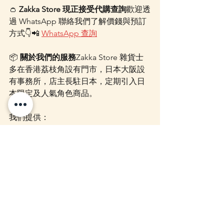
👛 
Zakka Store 現正接受代購查詢
歡迎透
過 WhatsApp 聯絡我們了解價錢與預訂
方式👇📲 
WhatsApp 查詢
📦 
關於我們的服務
Zakka Store 雜貨士
多在香港荔枝角設有門市，日本大阪設
有事務所，店主長駐日本，定期引入日
本限定及人氣角色商品。
我們提供：
日本現貨與角色雜貨銷售
代購／代運／代付服務（Mercari、
Yahoo、樂天等平台）
客製商品／限定網站商品代購服務
如需填寫日文內容，我們可免費協
助翻譯
下單後一般 7–14 日內空運到港