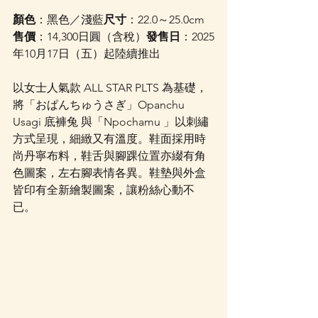
顏色
：黑色／淺藍
尺寸
：22.0～25.0cm
售價
：14,300日圓（含稅）
發售日
：2025
年10月17日（五）起陸續推出
以女士人氣款 ALL STAR PLTS 為基礎，
將「おぱんちゅうさぎ」Opanchu 
Usagi 底褲兔 與「Npochamu 」以刺繡
方式呈現，細緻又有溫度。鞋面採用時
尚丹寧布料，鞋舌與腳踝位置亦綴有角
色圖案，左右腳表情各異。鞋墊與外盒
皆印有全新繪製圖案，讓粉絲心動不
已。