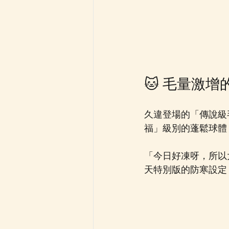
🐱 毛量激增的 C
久違登場的「傳說級毛
福」級別的蓬鬆球體！
「今日好凍呀，所以大
天特別版的防寒設定