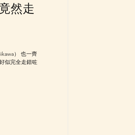
哥竟然走
，好似完全走錯咗