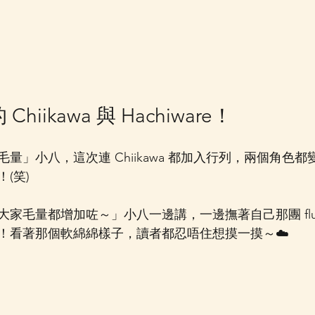
hiikawa 與 Hachiware！
量」小八，這次連 Chiikawa 都加入行列，兩個角色
(笑)
家毛量都增加咗～」小八一邊講，一邊撫著自己那團 flu
！看著那個軟綿綿樣子，讀者都忍唔住想摸一摸～☁️