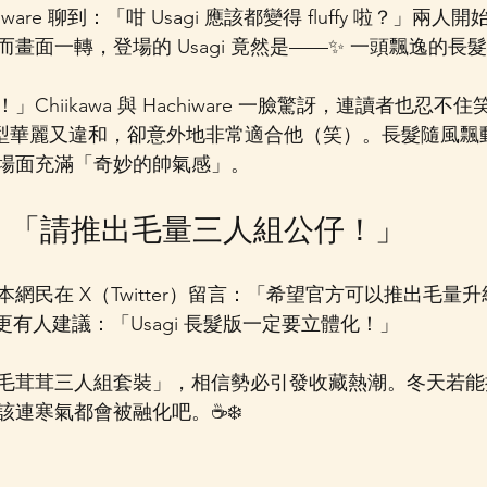
achiware 聊到：「咁 Usagi 應該都變得 fluffy 啦？」兩人開始
畫面一轉，登場的 Usagi 竟然是——✨ 一頭飄逸的長
Chiikawa 與 Hachiware 一臉驚訝，連讀者也忍不
i」造型華麗又違和，卻意外地非常適合他（笑）。長髮隨風
場面充滿「奇妙的帥氣感」。
議：「請推出毛量三人組公仔！」
民在 X（Twitter）留言：「希望官方可以推出毛量升級版 
仔！」更有人建議：「Usagi 長髮版一定要立體化！」
茸茸三人組套裝」，相信勢必引發收藏熱潮。冬天若能把這三位
連寒氣都會被融化吧。☕️❄️