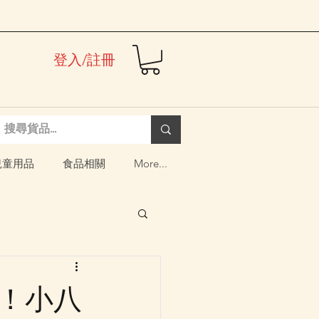
登入/註冊
兒童用品
食品相關
More...
場！小八