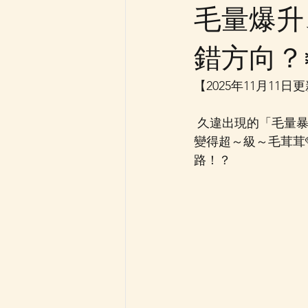
毛量爆升、
錯方向？❄
【2025年11月11日
 久違出現的「毛量暴增版小八（Hachiware）」再度回歸， 而這次 吉伊 （Chiikawa） 也一齊
變得超～級～毛茸茸
路！？