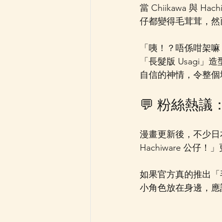
當 Chiikawa 與 H
仔都變得毛茸茸，然而
「咦！？唔係咁架嘛！」
「長髮版 Usag
自信的神情，令整個
💬 粉絲熱
漫畫更新後，不少日本網
Hachiware 公
如果官方真的推出「毛
小角色放在身邊，應該