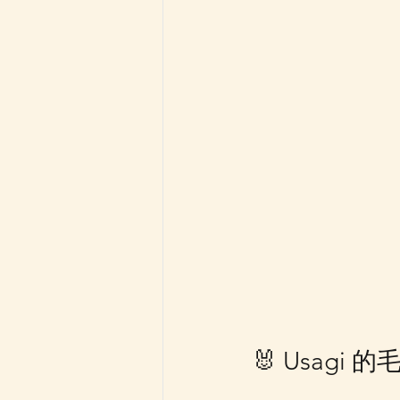
🐰 Usag