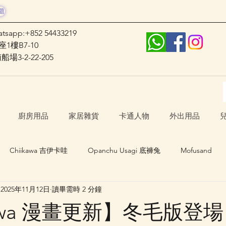
題
atsapp:+852 54433219
1樓B7-10
3-2-22-205
廚房用品
家居雜貨
卡通人物
外出用品
Chiikawa 吉伊卡哇
Opanchu Usagi 底褲兔
Mofusand
2025年11月12日
讀畢需時 2 分鐘
日本口罩
其他卡通人物
日本生活 Japan Life
kawa 漫畫更新】冬毛版登