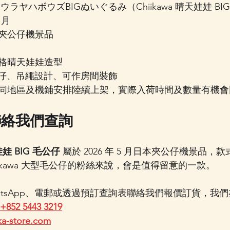
ウラヤハボウズBIGぬいぐるみ（Chiikawa 晴天娃娃 BI
 月
夾公仔機景品
格晴天娃娃造型
毛公仔、吊繩設計、可作房間裝飾
同地區及機鋪安排陸續上架，實際入荷時間及數量有機會
聯絡我們查詢
天娃娃 BIG 毛公仔
 屬於 2026 年 5 月日本夾公仔機景品，款
iikawa 大型毛公仔的粉絲來說，會是值得留意的一款。
atsApp、電郵或透過預訂查詢表聯絡我們報價訂貨，我
+852 5443 3219
ka-store.com