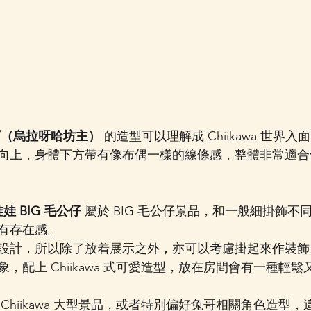
ズ（烏拉呀哈坊主）
 的造型可以理解成 Chiikawa 世界
向上，身體下方帶有像布偶一樣的線條感，整體非常適合
天娃娃 BIG 毛公仔
 屬於 BIG 毛公仔景品，和一般細掛飾不
有存在感。
設計，所以除了放着展示之外，亦可以考慮掛起來作裝飾
，配上 Chiikawa 式可愛造型，放在房間會有一種輕
hiikawa 大型景品，或者特別偏好兔哥相關角色造型，這款