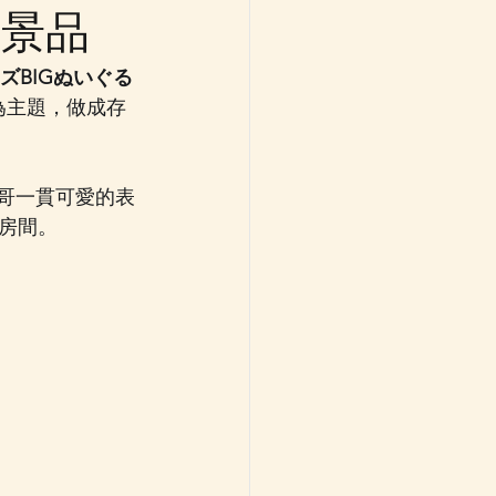
月景品
ズBIGぬいぐる
為主題，做成存
哥一貫可愛的表
房間。