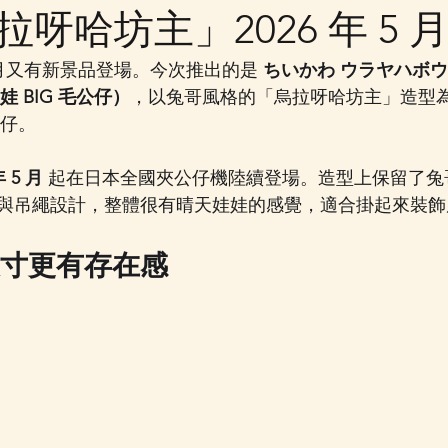
呀哈坊主」2026 年 5 
 年 5 月又有新景品登場。今次推出的是 
ちいかわ ウラヤハボウ
娃娃 BIG 毛公仔）
，以兔哥風格的「烏拉呀哈坊主」造型
公仔。
年 5 月
 起在日本全國夾公仔機陸續登場。造型上保留了兔
與吊繩設計，整體很有晴天娃娃的感覺，適合掛起來裝飾
仔尺寸更有存在感