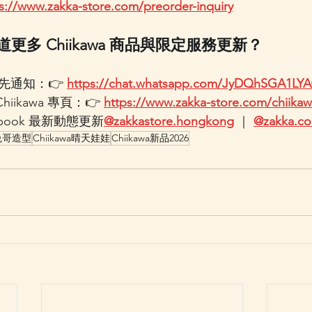
s://www.zakka-store.com/preorder-inquiry
道更多 Chiikawa 商品與限定服務更新？
搶先通知：👉 
https://chat.whatsapp.com/JyDQhSGA1LYA
Chiikawa 專頁：👉 
https://www.zakka-store.com/chiika
acebook 最新動態更新
@zakkastore.hongkong
 ｜ 
@zakka.co
兔哥造型
Chiikawa晴天娃娃
Chiikawa新品2026