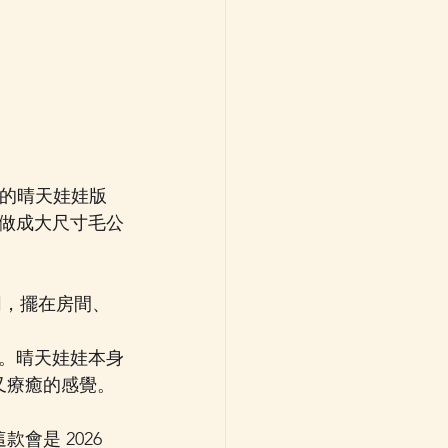
入面的晴天娃娃版
做成大尺寸毛公
同，擺在房間、
。晴天娃娃本身
鬆又療癒的感覺。
會是 2026 