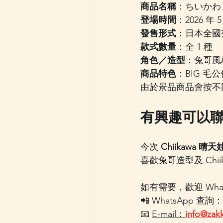
商品名稱
：ちいかわ 
登場時間
：2026 年 5
發售形式
：日本全國
款式數量
：全 1 種
角色／造型
：兔哥風
商品特色
：BIG 
由於景品商品會按不
有興趣可以
今次 
Chiikawa 晴
喜歡兔哥造型及 Ch
如有需要，歡迎 Wh
📲 WhatsApp 查詢：
📧 
E-mail：
info@zak