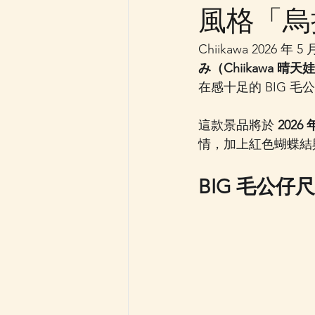
風格「烏拉
Chiikawa 2026
み（Chiikawa 晴天
在感十足的 BIG 毛
這款景品將於 
2026 
情，加上紅色蝴蝶結
BIG 毛公