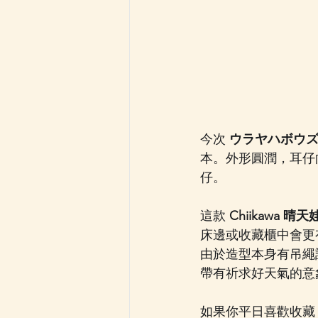
今次 
ウラヤハボウ
本。外形圓潤，耳仔
仔。
這款 
Chiikawa 晴
床邊或收藏櫃中會更
由於造型本身有吊繩
帶有祈求好天氣的意象
如果你平日喜歡收藏 C