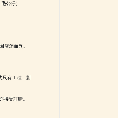
G 毛公仔）
因店舖而異。
式只有 1 種，對
們亦接受訂購。