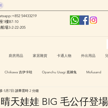
題
atsapp:+852 54433219
1樓B7-10
3-2-22-205
廚房用品
家居雜貨
卡通人物
外出用品
Chiikawa 吉伊卡哇
Opanchu Usagi 底褲兔
Mofusand
士多
5月7日
讀畢需時 2 分鐘
日本口罩
其他卡通人物
日本生活 Japan Life
awa 晴天娃娃 BIG 毛公仔