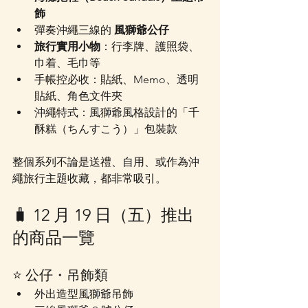
飾
彈奏沖繩三線的 
風獅爺公仔
旅行實用小物
：行李牌、護照袋、
巾着、毛巾等
手帳控必收：貼紙、Memo、透明
貼紙、角色文件夾
沖繩特式：風獅爺風格設計的「千
酥糕（ちんすこう）」包裝款
整個系列不論是送禮、自用、或作為沖
繩旅行主題收藏，都非常吸引。
🧳 12 月 19 日（五）推出
的商品一覽
⭐ 公仔・吊飾類
外出造型風獅爺吊飾