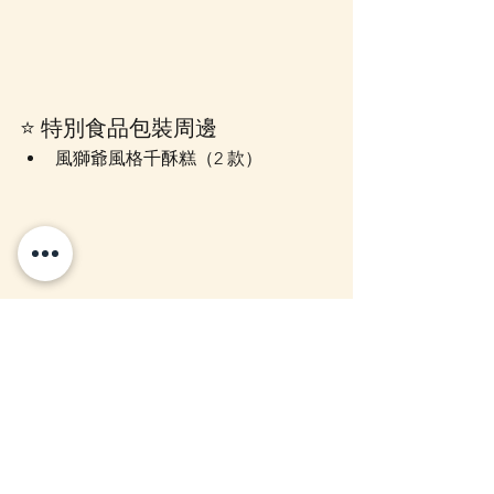
⭐ 特別食品包裝周邊
風獅爺風格千酥糕（2 款）
⭐ 盲盒系列（隨機款式）
海灘拖鞋造型吊飾（8 款）
彈力髮圈（8 款）