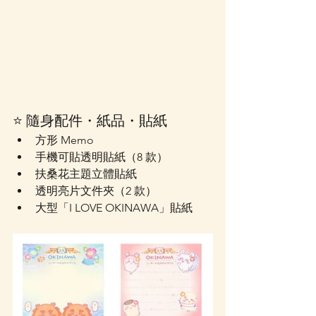
⭐ 隨身配件・紙品・貼紙
方形 Memo
手機可貼透明貼紙（8 款）
扶桑花主題立體貼紙
透明亮片文件夾（2 款）
大型「I LOVE OKINAWA」貼紙