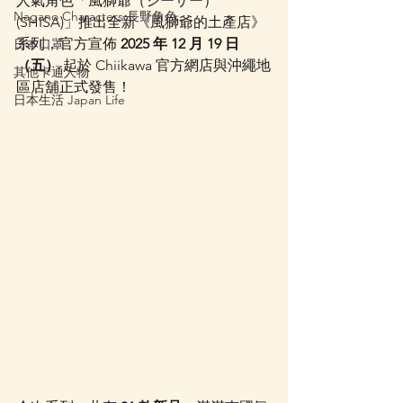
人氣角色「風獅爺（シーサー）
Nagano Characters 長野角色
(SHISA)」推出全新《風獅爺的土產店》
系列，官方宣佈 
2025 年 12 月 19 日
日本口罩
（五）
 起於 Chiikawa 官方網店與沖繩地
其他卡通人物
區店舖正式發售！
日本生活 Japan Life