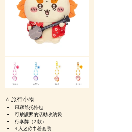
⭐ 旅行小物
風獅爺托特包
可放護照的活動收納袋
行李牌（2 款）
4 入迷你巾着套裝