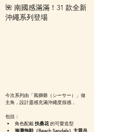
🌺 南國感滿滿！31 款全新
沖繩系列登場
今次系列由「風獅爺（シーサー）」做
主角，設計靈感充滿沖繩度假感，
包括：
角色配戴 
扶桑花
 的可愛造型
海灘拖鞋（Beach Sandals）主題吊