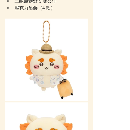
三線風獅爺 S 號公仔
壓克力吊飾（4 款）