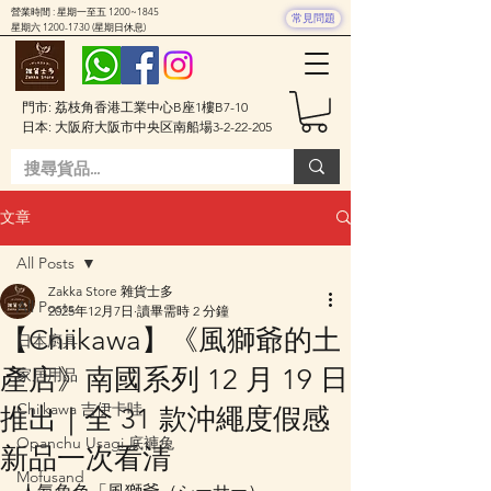
營業時間 : 星期一至五 1200~1845
常見問題
星期六
1200-1730
(星期日休息)
門市: 荔枝角香港工業中心B座1樓B7-10
日本: 大阪府大阪市中央区南船場3-2-22-205
文章
All Posts
Zakka Store 雜貨士多
All Posts
2025年12月7日
讀畢需時 2 分鐘
【Chiikawa】《風獅爺的土
日本廚具
產店》南國系列 12 月 19 日
家居用品
Chiikawa 吉伊卡哇
推出｜全 31 款沖繩度假感
Opanchu Usagi 底褲兔
新品一次看清
Mofusand