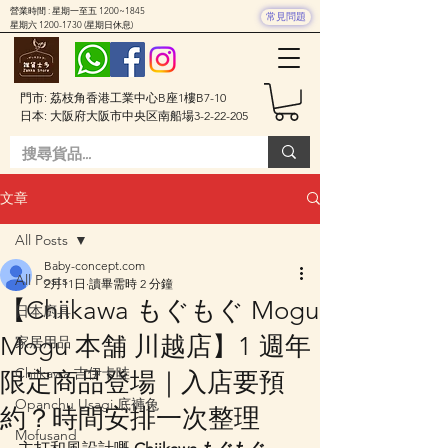
營業時間 : 星期一至五 1200~1845
常見問題
星期六
1200-1730
(星期日休息)
門市: 荔枝角香港工業中心B座1樓B7-10
日本: 大阪府大阪市中央区南船場3-2-22-205
文章
All Posts
Baby-concept.com
All Posts
2月11日
讀畢需時 2 分鐘
【Chiikawa もぐもぐ Mogu
日本廚具
Mogu 本舗 川越店】1 週年
家居用品
Chiikawa 吉伊卡哇
限定商品登場｜入店要預
Opanchu Usagi 底褲兔
約？時間安排一次整理
Mofusand