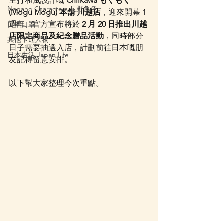
主打和風設計嘅 
Chiikawa もぐもぐ 
Nagano Characters 長野角色
(Mogu Mogu) 本舗 川越店
，迎來開幕 1 
週年。官方宣布將於 
2 月 20 日推出川越
日本口罩
店限定商品及紀念贈品活動
，同時部分
其他卡通人物
日子需要抽選入店，計劃前往日本嘅朋
日本生活 Japan Life
友記得留意安排。
以下幫大家整理今次重點。