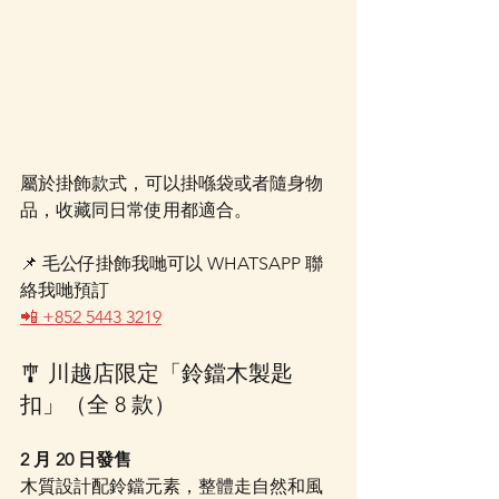
屬於掛飾款式，可以掛喺袋或者隨身物
品，收藏同日常使用都適合。
📌 毛公仔掛飾我哋可以 WHATSAPP 聯
絡我哋預訂
📲 +852 5443 3219
🎐 川越店限定「鈴鐺木製匙
扣」（全 8 款）
2 月 20 日發售
木質設計配鈴鐺元素，整體走自然和風