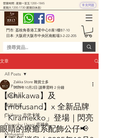
營業時間 : 星期一至五 1200~1845
常見問題
星期六
1200-1730
(星期日休息)
門市: 荔枝角香港工業中心B座1樓B7-10
日本: 大阪府大阪市中央区南船場3-2-22-205
文章
All Posts
Zakka Store 雜貨士多
All Posts
2025年10月2日
讀畢需時 2 分鐘
【Chiikawa】及
日本廚具
【mofusand】x 全新品牌
家居用品
Chiikawa 吉伊卡哇
「Kiramekko」登場｜閃亮
Opanchu Usagi 底褲兔
眼睛的療癒系配飾公仔📢
Mofusand