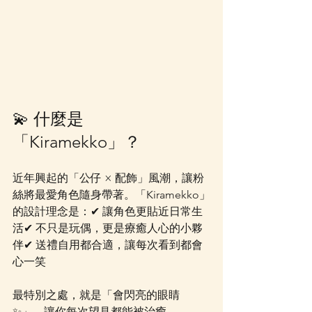
💫 什麼是
「Kiramekko」？
近年興起的「公仔 × 配飾」風潮，讓粉
絲將最愛角色隨身帶著。「Kiramekko」
的設計理念是：✔ 讓角色更貼近日常生
活✔ 不只是玩偶，更是療癒人心的小夥
伴✔ 送禮自用都合適，讓每次看到都會
心一笑
最特別之處，就是「會閃亮的眼睛 
✨」，讓你每次望見都能被治癒。