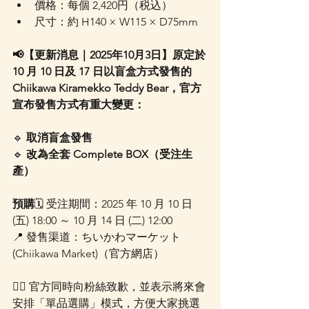
價格：每個 2,420円（税込）
尺寸：約 H140 × W115 × D75mm
📢【更新消息｜2025年10月3日】原定於 
10 月 10 日及 17 日以盲盒方式發售的 
Chiikawa Kiramekko Teddy Bear，官方
宣布發售方式有重大變更：
🔹 
取消盲盒發售
🔹 
改為全套 Complete BOX（受注生
產）
預購
🗓️ 受注期間：2025 年 10 月 10 日 
(五) 18:00 ～ 10 月 14 日 (二) 12:00
📍 發售渠道：ちいかわマーケット
(Chiikawa Market)（官方網店）
🙇‍♀️ 官方同時向粉絲致歉，並表示將來會
安排「單品選購」模式，方便大家挑選