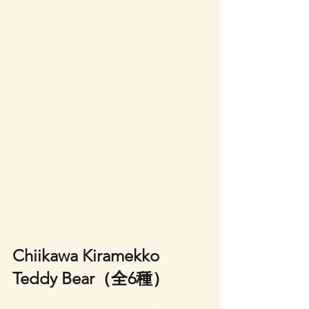
Chiikawa Kiramekko 
Teddy Bear（全6種）