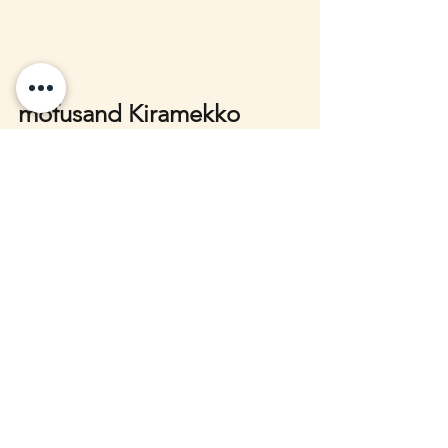
mofusand Kiramekko 
Fluffy Kittens（全6種）
價格：每個 2,420円（税込）
尺寸：約 H140 × W120 × D115mm
發售日期：2025年10月17日（五）
販售地點：mofusand 官方網店、東
京站、名古屋、心齋橋、札幌、福
岡、廣島、仙台等多間 
mofusand 
もふもふストア
 (Mofu Mofu Store) 
及 POP UP SHOP
超可愛的「動物裝」小貓咪系列，必定
引起粉絲收藏熱潮！