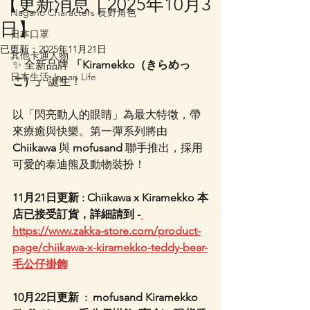
【更新消息｜2025年10月3
Nagano Characters 長野角色
日】
日本口罩
已更新：
2025年11月21日
其他卡通人物
✨ 全新品牌 
「Kiramekko（きらめっ
日本生活 Japan Life
こ）」
 誕生！
以「閃亮動人的眼睛」為最大特徵，帶
來療癒與快樂。第一彈系列將由 
Chiikawa
 與 
mofusand
 聯手推出，採用
可愛的泰迪熊及動物裝扮！
11月21日更新 : Chiikawa x Kiramekko 本
店已接受訂貨，詳細請到 -
https://www.zakka-store.com/product-
page/chiikawa-x-kiramekko-teddy-bear-
毛公仔掛飾
10月22日更新  : 
mofusand Kiramekko 