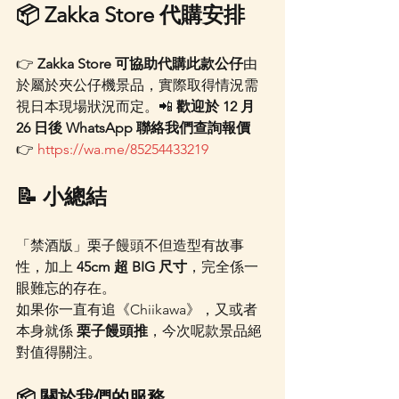
📦 Zakka Store 代購安排
👉 
Zakka Store 可協助代購此款公仔
由
於屬於夾公仔機景品，實際取得情況需
視日本現場狀況而定。📲 
歡迎於 12 月 
26 日後 WhatsApp 聯絡我們查詢報價
👉 
https://wa.me/85254433219
📝 小總結
「禁酒版」栗子饅頭不但造型有故事
性，加上 
45cm 超 BIG 尺寸
，完全係一
眼難忘的存在。
如果你一直有追《Chiikawa》，又或者
本身就係 
栗子饅頭推
，今次呢款景品絕
對值得關注。
📦 關於我們的服務