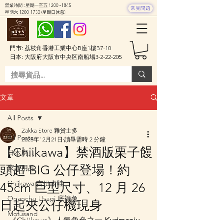
營業時間 : 星期一至五 1200~1845
常見問題
星期六
1200-1730
(星期日休息)
門市: 荔枝角香港工業中心B座1樓B7-10
日本: 大阪府大阪市中央区南船場3-2-22-205
文章
All Posts
Zakka Store 雜貨士多
All Posts
2025年12月21日
讀畢需時 2 分鐘
【Chiikawa】禁酒版栗子饅
日本廚具
頭超 BIG 公仔登場！約
家居用品
Chiikawa 吉伊卡哇
45cm 巨型尺寸、12 月 26
Opanchu Usagi 底褲兔
日起夾公仔機現身
Mofusand