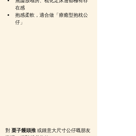
無論放喺房、梳化定床邊都極有存
在感
抱感柔軟，適合做「療癒型抱枕公
仔」
對 
栗子饅頭推
 或鍾意大尺寸公仔嘅朋友