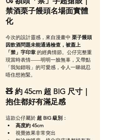
🍶 額頭「禁」字超搶眼｜
禁酒栗子饅頭名場面實體
化
今次的設計靈感，來自漫畫中 
栗子饅頭
因飲酒問題未能通過檢查，被蓋上
「禁」字印章
 的經典情節。公仔完整重
現當時表情——明明一臉無辜，又帶點
「我知錯啦」的可愛感，令人一睇就忍
唔住想抱緊。
🧸 約 45cm 超 BIG 尺寸｜
抱住都好有滿足感
這款公仔屬於 
超 BIG 級別
：
高度約 45cm
視覺效果非常突出