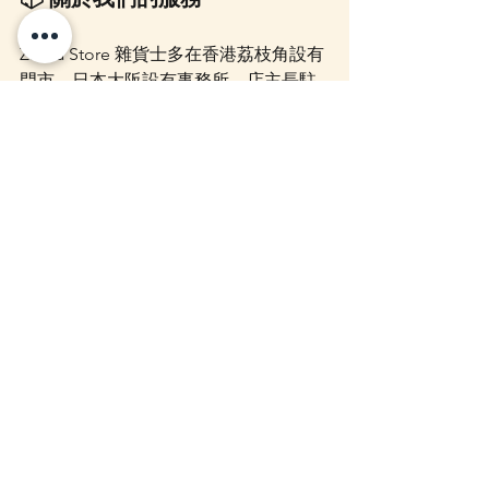
Zakka Store 雜貨士多在香港荔枝角設有
門市，日本大阪設有事務所，店主長駐
日本，定期引入日本限定及人氣角色商
品。
我們提供：
日本現貨與角色雜貨銷售
代購／代運／代付服務（Mercari、
Yahoo、樂天等平台）
客製商品／限定網站商品代購服務
如需填寫日文內容，我們可免費協
助翻譯
下單後一般 7–14 日內空運到港
📲 WhatsApp：
https://wa.me/85254433219
📷
 Instagram：
@zakka.concept
📘 Facebook：
@zakkastore.hongkong