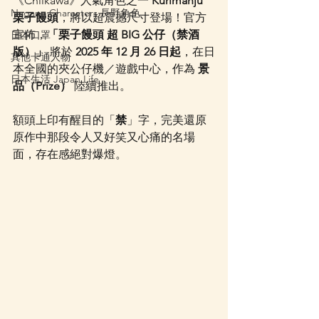
《Chiikawa》人氣角色之一 
Kurimanju 
Nagano Characters 長野角色
栗子饅頭
，將以超震撼尺寸登場！官方
宣佈，
「栗子饅頭 超 BIG 公仔（禁酒
日本口罩
版）」
 將於 
2025 年 12 月 26 日起
，在日
其他卡通人物
本全國的夾公仔機／遊戲中心，作為 
景
日本生活 Japan Life
品（Prize）
 陸續推出。
額頭上印有醒目的「
禁
」字，完美還原
原作中那段令人又好笑又心痛的名場
面，存在感絕對爆燈。