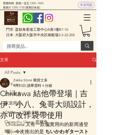
營業時間 : 星期一至五 1200~1845
常見問題
星期六
1200-1730
(星期日休息)
門市: 荔枝角香港工業中心B座1樓B7-10
日本: 大阪府大阪市中央区南船場3-2-22-205
文章
All Posts
Zakka Store 雜貨士多
All Posts
4月23日
讀畢需時 4 分鐘
Chiikawa 結他帶登場｜吉
日本廚具
伊、小八、兔哥大頭設計，
家居用品
Chiikawa 吉伊卡哇
亦可改作袋帶使用
Opanchu Usagi 底褲兔
Chiikawa 又有一款偏實用向的新周邊登
Mofusand
場。今次推出的是 
ちいかわギタースト