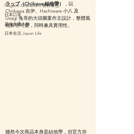
ラップ（Chiikawa 結他帶）
，以 
Nagano Characters 長野角色
Chiikawa 吉伊、Hachiware 小八 及 
日本口罩
Usagi 兔哥的大頭圖案作主設計，整體風
其他卡通人物
格鮮明可愛，同時兼具實用性。
日本生活 Japan Life
雖然今次商品本身是結他帶，但官方亦