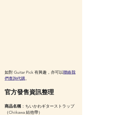
如對 Guitar Pick 有興趣，亦可以
聯絡我
們查詢代購
。
官方發售資訊整理
商品名稱
：ちいかわギターストラップ
（Chiikawa 結他帶）