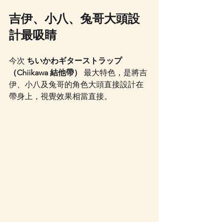
吉伊、小八、兔哥大頭設
計最吸睛
今次 
ちいかわギターストラップ
（Chiikawa 結他帶）
 最大特色，是將吉
伊、小八及兔哥的角色大頭直接設計在
帶身上，視覺效果相當直接。