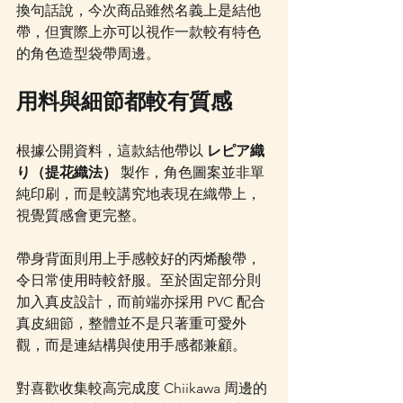
換句話說，今次商品雖然名義上是結他
帶，但實際上亦可以視作一款較有特色
的角色造型袋帶周邊。
用料與細節都較有質感
根據公開資料，這款結他帶以 
レピア織
り（提花織法）
 製作，角色圖案並非單
純印刷，而是較講究地表現在織帶上，
視覺質感會更完整。
帶身背面則用上手感較好的丙烯酸帶，
令日常使用時較舒服。至於固定部分則
加入真皮設計，而前端亦採用 PVC 配合
真皮細節，整體並不是只著重可愛外
觀，而是連結構與使用手感都兼顧。
對喜歡收集較高完成度 Chiikawa 周邊的