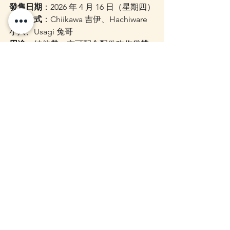
發售日期
：2026 年 4 月 16 日（星期四）
角色款式
：Chiikawa 吉伊、Hachiware 
小八、Usagi 兔哥
用途
：結他帶，亦可配合配件改作袋帶
使用
販售渠道
：日本全國樂器店、網上商店
等
材質重點
：レピア織り（提花織法）、
丙烯酸帶、真皮細節
實際到貨時間、店舖供應情況及可訂購
款式，仍需視乎各零售渠道安排。
ZAKKA STORE 代購／訂貨
安排
今次 Chiikawa 結他帶屬於較少見的實用
型角色周邊，不只適合樂器愛好者，對