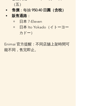
（五）
售價
：每抽 
950.40 日圓（含稅）
販售通路
：
日本 7-Eleven
日本 Ito Yokado（イトーヨー
カドー）
Enimai 官方提醒：不同店舖上架時間可
能不同，售完即止。