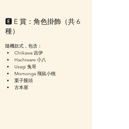
🅴 E 賞：角色掛飾（共 6 
種）
隨機款式，包含：
Chiikawa 吉伊
Hachiware 小八
Usagi 兔哥
Momonga 飛鼠小桃
栗子饅頭
古本屋