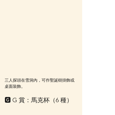
三人探頭在雪洞內，可作聖誕樹掛飾或
桌面裝飾。
🅶 G 賞：馬克杯（6 種）