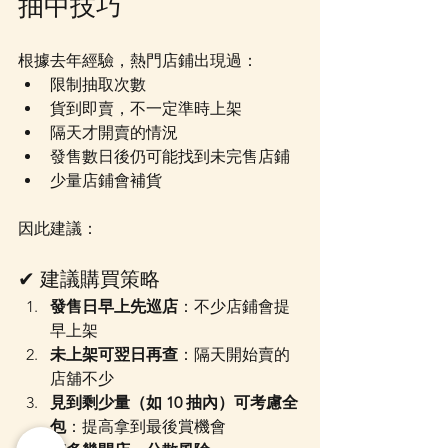
抽中技巧
根據去年經驗，熱門店鋪出現過：
限制抽取次數
貨到即賣，不一定準時上架
隔天才開賣的情況
發售數日後仍可能找到未完售店鋪
少量店鋪會補貨
因此建議：
✔ 建議購買策略
發售日早上先巡店
：不少店鋪會提
早上架
未上架可翌日再查
：隔天開始賣的
店舖不少
見到剩少量（如 10 抽內）可考慮全
包
：提高拿到最後賞機會