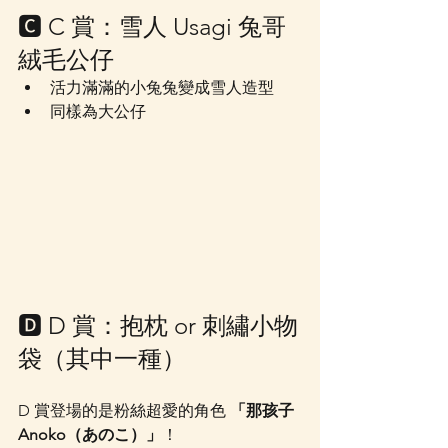
🅲 C 賞：雪人 Usagi 兔哥 
絨毛公仔
活力滿滿的小兔兔變成雪人造型
同樣為大公仔
🅳 D 賞：抱枕 or 刺繡小物
袋（其中一種）
D 賞登場的是粉絲超愛的角色 
「那孩子 
Anoko（あのこ）」
！