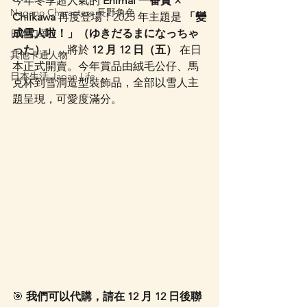
今年冬季超人氣的 
Enimai 一番賞 × 
Nagano Characters 長野角色
Chiikawa
 再度登場！2025 年主題是 
「變
成雪人啦！」（ゆきだるまになっちゃ
日本口罩
った）」
，將於 
12 月 12 日（五）
 在日
其他卡通人物
本正式開賣。今年賞品由絨毛公仔、馬
日本生活 Japan Life
克杯到雪洞造型裝飾品，全部以雪人主
題呈現，可愛度滿分。
🎯 
我們可以代購，請在 12 月 12 日後聯