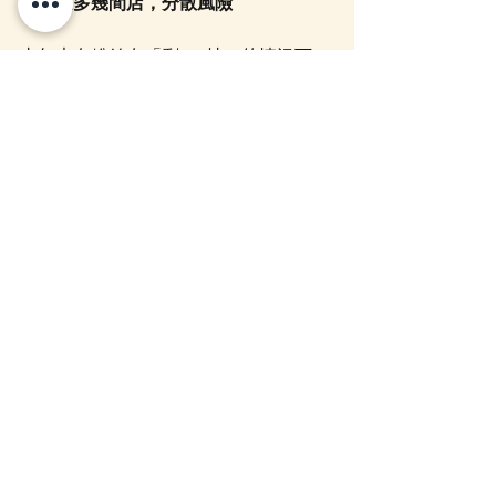
查多幾間店，分散風險
去年也有粉絲在「剩 10 抽」的情況下一
口氣全抽，成功拿下最後賞。