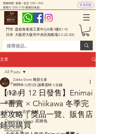
營業時間 : 星期一至五 1200~1845
常見問題
星期六
1200-1730
(星期日休息)
門市: 荔枝角香港工業中心B座1樓B7-10
日本: 大阪府大阪市中央区南船場3-2-22-205
文章
All Posts
Zakka Store 雜貨士多
All Posts
2025年12月5日
讀畢需時 3 分鐘
【12 月 12 日發售】Enimai
日本廚具
一番賞 × Chiikawa 冬季完
家居用品
Chiikawa 吉伊卡哇
整攻略｜獎品一覽、販售店
Opanchu Usagi 底褲兔
鋪與購買
Mofusand