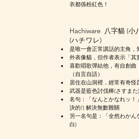
衣都係粉紅色！
Hachiware  八字貓 (小
(ハチワレ)
是唯一會正常講話的主角，
外表像貓，但作者表示「其
喜歡唱歌彈結他，有自創曲
（自言自語）
居住在山洞裡，經常有奇怪
武器是藍色討伐棒(さすまた
名句：「なんとかなれッ！
決的!) 解決無數難關
另一名句是：「全然わかん
白) 