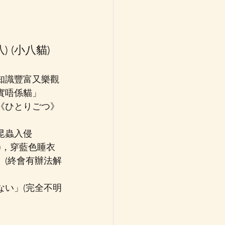
八) (小八貓) 
知識豐富又樂觀
實唔係貓」
《ひとりごつ》
昆蟲入侵
)，穿藍色睡衣
」(終會有辦法解
ない」(完全不明