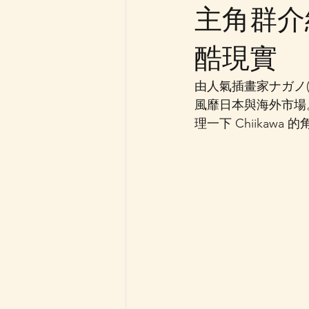
主角群介
酷現實
由人氣插畫家ナガノ(N
風靡日本與海外市場
理一下 Chiika