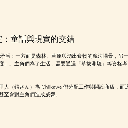
設定：童話與現實的交錯
世界充滿矛盾：一方面是森林、草原與湧出食物的魔法場景，另
度」。主角們為了生活，需要通過「草拔測驗」等資格考
人（鎧さん）為 Chiikawa 們分配工作與開設商店，
甚至會對主角們造成威脅。