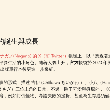
wa 的誕生與成長
ナガノ(Nagano) 的 X（前 Twitter）
帳號上，以「想過著
靜生活的小角色。隨著人氣上升，官方帳號於 2020 年
談社出版單行本後更進一步爆紅。
式，描述 吉伊 (Chiikawa ちいかわ ）、小八（Hach
i うさぎ）三位主角的日常。不過，除了可愛與療癒外，《Chi
暗，例如討伐怪物、考證失敗的挫折、甚至為生存必須砸