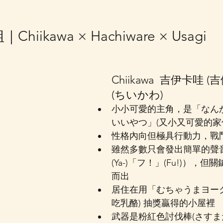
hiikawa × Hachiware × Usagi
Chiikawa  吉伊卡哇 (吉
(ちいかわ)
小小可愛的主角，是「なん
いいやつ」(又小又可愛的家伙
性格內向但極具行動力，戰
雖然多數只會發出簡單的聲
(Ya-)「フ！」(Fu!)），
而出
居住在用「むちゃうまヨー
吃乳酪) 抽獎贏得的小屋裡
武器是粉紅色討伐棒(さすま