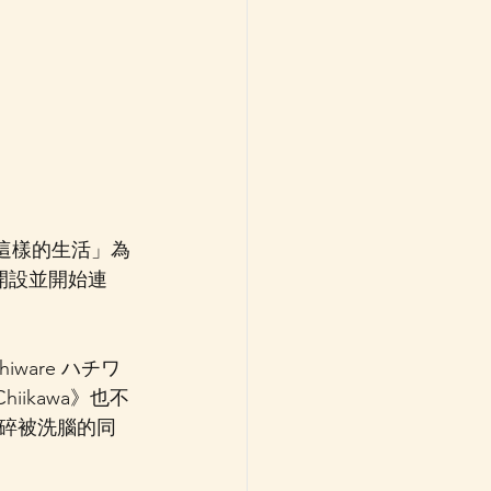
這樣的生活」為
開設並開始連
iware ハチワ
ikawa》也不
碎被洗腦的同