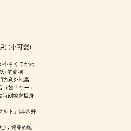
伊) (小可愛) 
か小さくてかわ
) 的簡稱
鬥力意外地高
音（如「ヤー」
但關鍵時刻總會挺身
グルト」(非常好
た)，連穿的睡