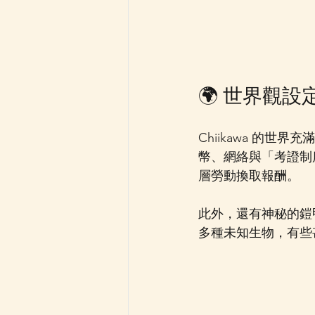
🌍 世界觀
Chiikawa 的
幣、網絡與「考證制
層勞動換取報酬。
此外，還有神秘的鎧甲
多種未知生物，有些