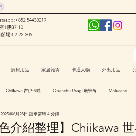
題
atsapp:+852 54433219
1樓B7-10
3-2-22-205
廚房用品
家居雜貨
卡通人物
外出用品
Chiikawa 吉伊卡哇
Opanchu Usagi 底褲兔
Mofusand
2025年6月28日
讀畢需時 4 分鐘
日本口罩
其他卡通人物
日本生活 Japan Life
介紹整理】Chiikawa 