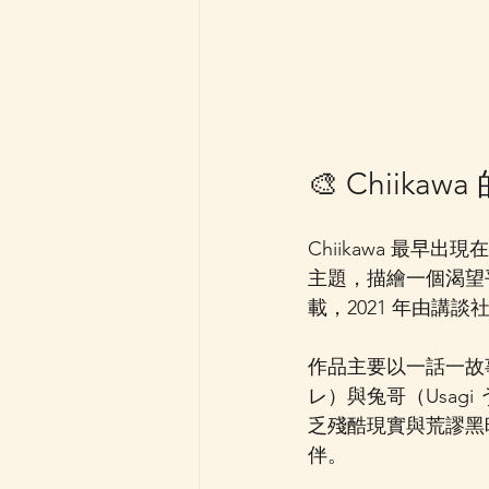
🎨 Chiika
Chiikawa 最早出現在
主題，描繪一個渴望平
載，2021 年由講
作品主要以一話一故事的形
レ）與兔哥（Usag
乏殘酷現實與荒謬黑
伴。