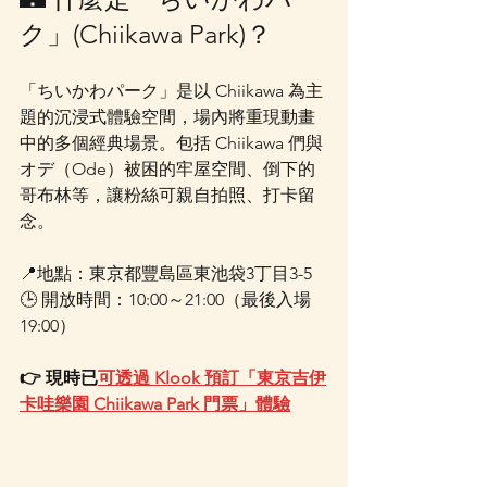
ク」(Chiikawa Park)？
「ちいかわパーク」是以 Chiikawa 為主
題的沉浸式體驗空間，場內將重現動畫
中的多個經典場景。包括 Chiikawa 們與
オデ（Ode）被困的牢屋空間、倒下的
哥布林等，讓粉絲可親自拍照、打卡留
念。
📍地點：東京都豐島區東池袋3丁目3-5
🕒 開放時間：10:00～21:00（最後入場 
19:00）
👉 現時已
可透過 Klook 預訂「東京吉伊
卡哇樂園 Chiikawa Park 門票」體驗