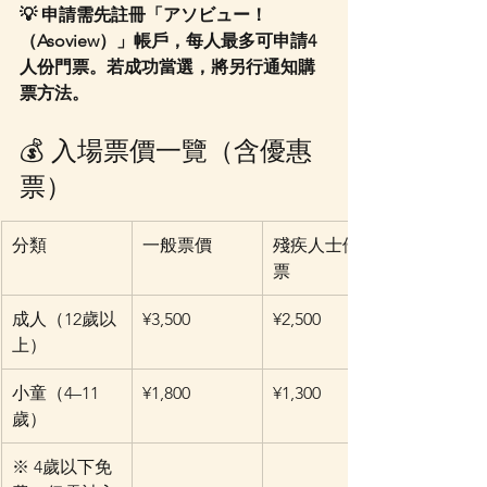
💡 申請需先註冊「アソビュー！
（Asoview）」帳戶，每人最多可申請4
人份門票。若成功當選，將另行通知購
票方法。
💰 入場票價一覽（含優惠
票）
分類
一般票價
殘疾人士優惠
票
成人（12歲以
¥3,500
¥2,500
上）
小童（4–11
¥1,800
¥1,300
歲）
※ 4歲以下免