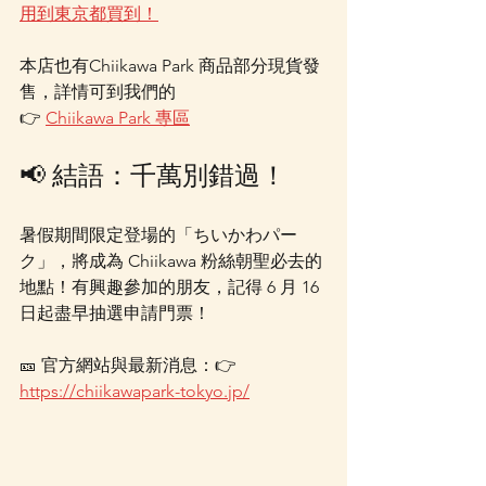
用到東京都買到！
本店也有Chiikawa Park 商品部分現貨發
售，詳情可到我們的
👉 
Chiikawa Park 專區
📢 結語：千萬別錯過！
暑假期間限定登場的「ちいかわパー
ク」，將成為 Chiikawa 粉絲朝聖必去的
地點！有興趣參加的朋友，記得 6 月 16 
日起盡早抽選申請門票！
🎫 官方網站與最新消息：👉 
https://chiikawapark-tokyo.jp/