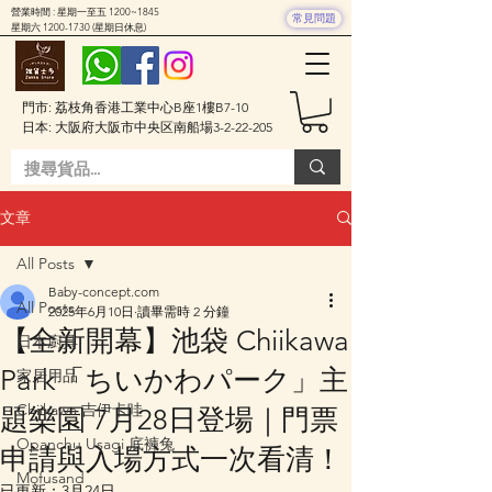
營業時間 : 星期一至五 1200~1845
常見問題
星期六
1200-1730
(星期日休息)
門市: 荔枝角香港工業中心B座1樓B7-10
日本: 大阪府大阪市中央区南船場3-2-22-205
文章
All Posts
Baby-concept.com
All Posts
2025年6月10日
讀畢需時 2 分鐘
【全新開幕】池袋 Chiikawa
日本廚具
Park「ちいかわパーク」主
家居用品
Chiikawa 吉伊卡哇
題樂園 7月28日登場｜門票
Opanchu Usagi 底褲兔
申請與入場方式一次看清！
Mofusand
已更新：
3月24日