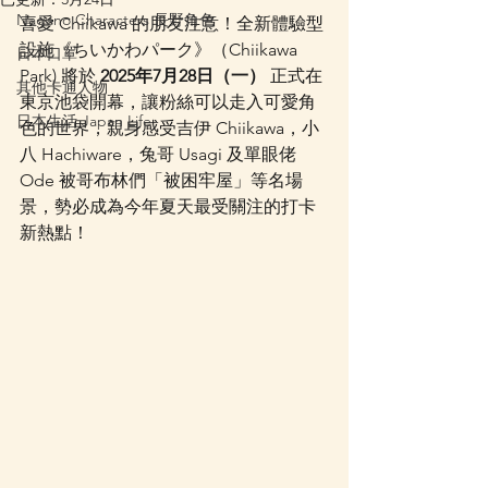
Nagano Characters 長野角色
喜愛 Chiikawa 的朋友注意！全新體驗型
設施《ちいかわパーク》（Chiikawa 
日本口罩
Park) 將於 
2025年7月28日（一）
 正式在
其他卡通人物
東京池袋開幕，讓粉絲可以走入可愛角
日本生活 Japan Life
色的世界，親身感受吉伊 Chiikawa，小
八 Hachiware，兔哥 Usagi 及單眼佬 
Ode 被哥布林們「被困牢屋」等名場
景，勢必成為今年夏天最受關注的打卡
新熱點！