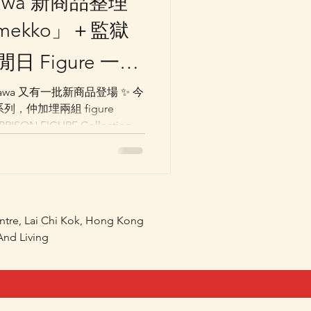
ikawa 新商品整理
ramekko」＋監獄
閒日 Figure 一次
ikawa 又有一批新商品登場 ✨ 今
」系列，仲加埋兩組 figure
ISON FIGURE Collection，
びりDAYS Figure
呢批新作都幾值得睇。 可愛系、搞
晒。 我地預定會少
絡我地報價。
entre, Lai Chi Kok, Hong Kong
nd Living