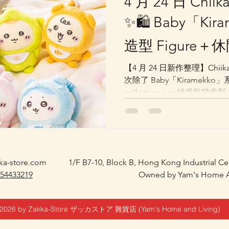
4 月 24 日 Chi
✨🛍️ Baby「Ki
造型 Figure＋休
看
【4 月 24 日新作整理】Chi
次除了 Baby「Kiramekko
collection：一組係監獄造型 PR
另一組就係氣氛較輕鬆療癒的 のん
Collection。 如果你平時唔止收毛公仔，仲會留意桌上
figure、角色擺設，今次
笑反差系、日常療癒系，今次一次過齊
量現貨，如需預訂，可以聯
ka-store.com
1/F B7-10, Block B, Hong Kong Industrial C
 54433219
Owned by Yam's Home A
2026 by Zakka-Store ザッカストア 雜貨店 (Yam's Home and Living)