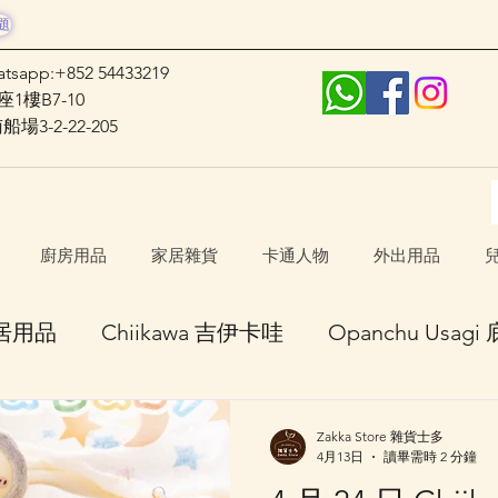
題
atsapp:+852 54433219
1樓B7-10
3-2-22-205
廚房用品
家居雜貨
卡通人物
外出用品
居用品
Chiikawa 吉伊卡哇
Opanchu Usag
haracters 長野角色
日本口罩
其他卡通人物
Zakka Store 雜貨士多
4月13日
讀畢需時 2 分鐘