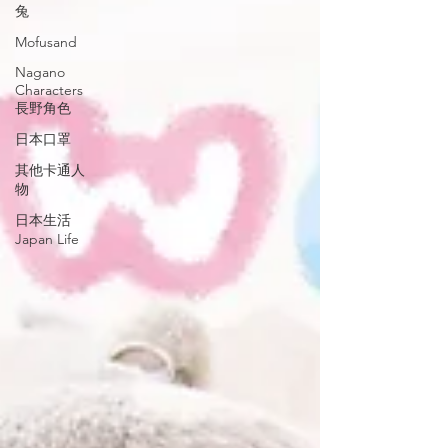
兔
Mofusand
Nagano
Characters
長野角色
日本口罩
其他卡通人
物
日本生活
Japan Life