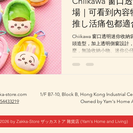
Chiikawa 
場｜可看到內容
推し活痛包都適
Chiikawa 窗口透明迷你收納袋登場 🩷 今
頭造型，加上透明側窗設計
麼，無論收納小物、迷你公
很適合。 全系列共有 8 款，包括吉伊、小八、兔哥、飛鼠
小桃、海獺師傅、風獅爺、
12cm，附有掛鉤與拉鏈，
ka-store.com
1/F B7-10, Block B, Hong Kong Industrial C
 54433219
Owned by Yam's Home A
2026 by Zakka-Store ザッカストア 雜貨店 (Yam's Home and Living)