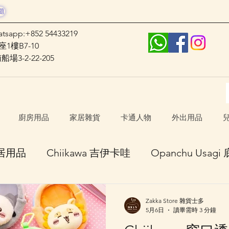
題
atsapp:+852 54433219
1樓B7-10
3-2-22-205
廚房用品
家居雜貨
卡通人物
外出用品
居用品
Chiikawa 吉伊卡哇
Opanchu Usag
haracters 長野角色
日本口罩
其他卡通人物
Zakka Store 雜貨士多
5月6日
讀畢需時 3 分鐘