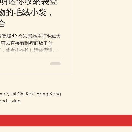
窗口透明迷你收納袋登
物的毛絨小袋，
合
次景品主打毛絨大
，可以直接看到裡面放了什
仔，或者掛在推し活袋旁邊都
栗子饅頭及古本屋。尺寸約
外觀可愛之餘亦有實用性。
entre, Lai Chi Kok, Hong Kong
nd Living