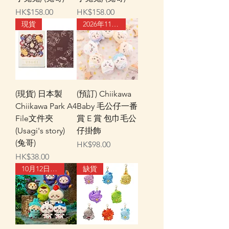
價格
價格
HK$158.00
HK$158.00
現貨
2026年11月中旬到貨
(現貨) 日本製
(預訂) Chiikawa
Chiikawa Park A4
Baby 毛公仔一番
File文件夾
賞 E 賞 包巾毛公
(Usagi's story)
仔掛飾
(兔哥)
價格
HK$98.00
價格
HK$38.00
10月12日到貨
缺貨