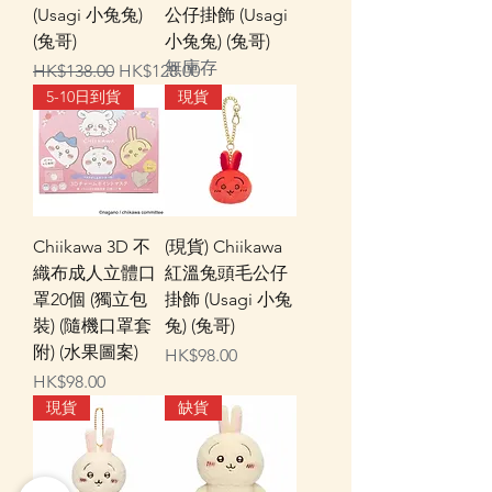
(Usagi 小兔兔)
公仔掛飾 (Usagi
(兔哥)
小兔兔) (兔哥)
無庫存
一般價格
促銷價格
HK$138.00
HK$128.00
5-10日到貨
現貨
Chiikawa 3D 不
(現貨) Chiikawa
織布成人立體口
紅溫兔頭毛公仔
罩20個 (獨立包
掛飾 (Usagi 小兔
裝) (隨機口罩套
兔) (兔哥)
附) (水果圖案)
價格
HK$98.00
價格
HK$98.00
現貨
缺貨