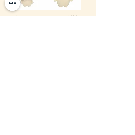
(現貨) Chiikawa
Chiikawa 毛茸茸
毛茸茸毛公仔掛
毛公仔S (站姿兔
飾 (站姿兔哥)
哥)(Usagi 小兔兔)
(Usagi 小兔兔)
(缺貨)
無庫存
價格
HK$128.00
現貨
7-14日到貨
(現貨) Chiikawa
Chiikawa ×
胖胖手掌毛公仔
MilleFée 化妝粉
(Usagi 小兔兔)
撲完整套裝
(兔哥)
(Complete Box)
價格
價格
HK$248.00
HK$350.00
缺貨
7-14日到貨