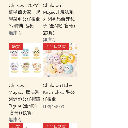
Chiikawa 2026年
Chiikawa
萬聖節大家一起
Magical 魔法系
變裝毛公仔掛飾
列閃亮吊飾連鏡
(付特典貼紙)
子 (全8款) (盲盒)
無庫存
(缺貨)
無庫存
缺貨
7-14日到貨
Chiikawa
Chiikawa Baby
Magical 魔法系
Kiramekko 毛公
列迷你公仔擺設
仔掛飾
Figure (全6款)
價格
HK$168.00
(盲盒) (缺貨)
無庫存
現貨
7-14日到貨