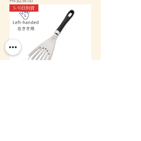
價格
HK$238.00
5-10日到貨
日本製 Suncraft 愛妻專科Aisai Senka
左手專用鑊鏟
價格
HK$149.00
info@zakka-store.com
+852 54433219