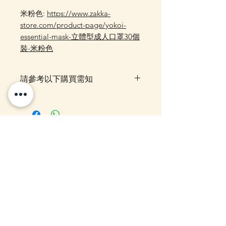
米粉色:
https://www.zakka-
store.com/product-page/yokoi-
essential-mask-立體型成人口罩30個
裝-米粉色
請參考以下購買需知
落單後貨品需時約5-10個工作天由
我們大阪分公司採購及空運到香
港，落單後我們會有E-mail及
Whatsapp 確認，客戶亦可
你可能感興趣的貨
Whatsapp 我們查詢最更新的貨
期，如客戶與現貨貨品一起購買滿
品
指定包送貨金額，需待所有貨到齊
後才一起寄出，方能享受相關優
惠，如郵局櫃位取件或順豐到付,
10-16日到貨
10-16日到貨
客戶則可選擇現貨的先行寄出或到
齊貨後一起寄出以節省運費 (請留