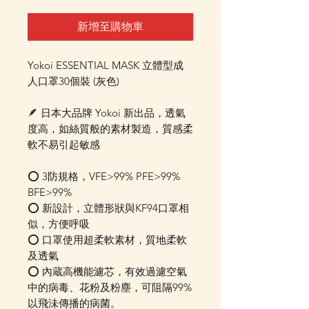
新增至購物車
Yokoi ESSENTIAL MASK 立體型成
人口罩30個裝 (灰色)
🪶 日本大品牌 Yokoi 新出品，透氣
度高，如絲質般的素材製造，質感柔
軟不易引起敏感
⭕️ 3防規格，VFE>99% PFE>99%
BFE>99%
⭕️ 新設計，立體形狀與KF94口罩相
似，方便呼吸
⭕️ 口罩使用超柔軟素材，質地柔軟
及透氣
⭕️ 內蔵高機能濾芯，有效過濾空氣
中的病毒、花粉及粉塵，可阻隔99%
以飛沬傳播的病菌。