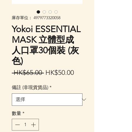
庫存單位： 4979773320058
Yokoi ESSENTIAL
MASK 立體型成
人口罩30個裝 (灰
色)
一
促
 HK$65.00 
HK$50.00
般
銷
備註 (非現貨貨品)
*
價
價
格
格
數量
*