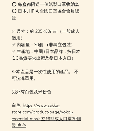
⭕️ 每盒都附送一個紙製口罩收納套
⭕ 日本JHPIA 全國口罩協會會員認
証
✅ 尺寸：約 205×80mm（一般成人
適用）
✅ 內容量：30個 （非獨立包裝）
✅ 生產地：中國 (日本品牌，按日本
QC品質要求出廠及從日本入口）
※本產品是一次性使用的產品。 不
可洗滌重用。
另外有白色及米粉色
白色:
https://www.zakka-
store.com/product-page/yokoi-
essential-mask-立體型成人口罩30個
裝-白色