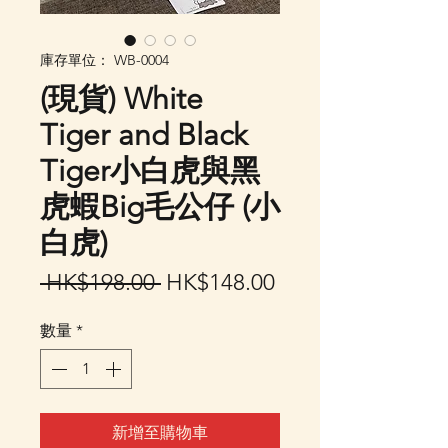
庫存單位： WB-0004
(現貨) White
Tiger and Black
Tiger小白虎與黑
虎蝦Big毛公仔 (小
白虎)
一
促
 HK$198.00 
HK$148.00
般
銷
數量
*
價
價
格
格
新增至購物車