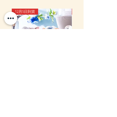
12月5日到貨
10-16日到貨
mofusand Something Blue 婚禮
mofusand×Sanrio Chara
對裝毛公仔套裝 (花嫁貓貓・花
Kiramekko 淚眼毛公仔掛
婿貓貓)
款) (盲盒)
一般價格
促銷價格
價格
HK$999.00
HK$888.00
HK$218.00