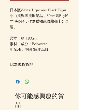
日本版White Tiger and Black Tiger
小白虎與黑虎蝦景品，30cm高Big尺
寸毛公仔，作為禮物或收藏都十分合
適。
尺寸：約H300mm
素材・成分：Polyester
生産地：中國 (日本品牌)
此為現貨貨品
客戶可以直接放入購物車及Check
Out 購買, 如系統顯示為"無庫
存"或"未能放入購物車時, 可以
Facebook PM 或 Whatsapp 我們
你可能感興趣的貨
訂貨, 詳情請Facebook PM 或
Whatsapp 聯絡我們
品