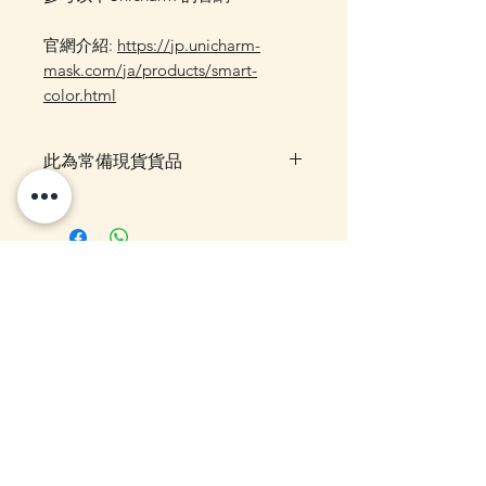
官網介紹:
https://jp.unicharm-
mask.com/ja/products/smart-
color.html
此為常備現貨貨品
客戶可以直接放入購物車及Check
Out 購買, 如系統顯示為"無庫
存"或 未能放入購物車時, 可以
Facebook PM 或 Whatsapp 我們
你可能感興趣的貨
訂貨, 詳情請Facebook PM 或
Whatsapp 聯絡我們
品
10-16日到貨
10-16日到貨