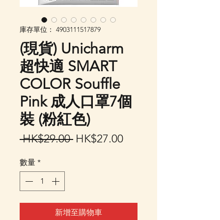
庫存單位： 4903111517879
(現貨) Unicharm
超快適 SMART
COLOR Souffle
Pink 成人口罩7個
裝 (粉紅色)
一
促
 HK$29.00 
HK$27.00
般
銷
數量
*
價
價
格
格
新增至購物車