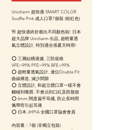
Unicharm 超快適 SMART COLOR
Souffle Pink 成人口罩7個裝 (粉紅色)
👋 超快適終於都出不同顏色啦! 日本
超大品牌 Unicharm 出品, 超輕量透
氣立體設計, 特別適合係夏天時用!
⭕ 三層結構過濾, 三防規格
VFE>99% PFE>99% BFE>99%
⭕ 超輕量透氣設計, 邊位Double Fit
曲線構造, 減少間隙
⭕ 立體設計, 和超立體口罩一樣不會
觸碰到嘴唇, 不會沾到口紅及防脫妝
⭕ 6mm 闊度扁平耳繩, 防止長時間
佩帶而引起耳痛
⭕ 日本 JHPIA 全國口罩協會會員
內容量：7個 (非獨立包裝)