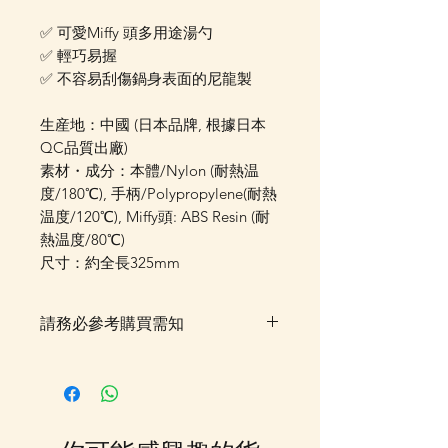
✅ 可愛Miffy 頭多用途湯勺
✅ 輕巧易握
✅ 不容易刮傷鍋身表面的尼龍製
生産地：中國 (日本品牌, 根據日本
QC品質出廠)
素材・成分：本體/Nylon (耐熱温
度/180℃), 手柄/Polypropylene(耐熱
温度/120℃), Miffy頭: ABS Resin (耐
熱温度/80℃)
尺寸：約全長325mm
請務必參考購買需知
落單後貨品需時約5-10個工作天由
我們大阪分公司採購及空運到香
港，落單後我們會有E-mail及
Whatsapp 確認，客戶亦可