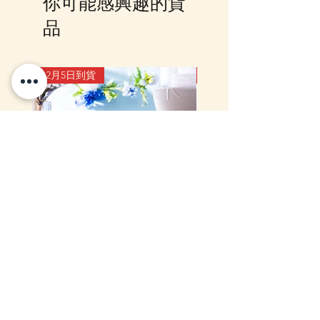
你可能感興趣的貨
Whatsapp 我們查詢最更新的貨
期，如客戶與現貨貨品一起購買滿
品
指定包送貨金額，需待所有貨到齊
後才一起寄出，方能享受相關優
惠，如郵局櫃位取件或順豐到付,
12月5日到貨
10-16日到貨
客戶則可選擇現貨的先行寄出或到
齊貨後一起寄出以節省運費 (請留
意如郵局櫃位取件，因系統是以訂
單的總重量計算，如分開寄出, 可
能需另加收運費)，詳情可以
WhatsApp 或 Facebook PM 我們
查詢
mofusand Something Blue 婚禮
mofusand×Sanrio Chara
對裝毛公仔套裝 (花嫁貓貓・花
Kiramekko 淚眼毛公仔掛
婿貓貓)
款) (盲盒)
一般價格
促銷價格
價格
HK$999.00
HK$888.00
HK$218.00