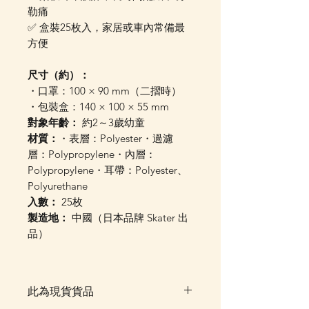
勒痛
✅ 盒裝25枚入，家居或車內常備最
方便
尺寸（約）：
・口罩：100 × 90 mm（二摺時）
・包裝盒：140 × 100 × 55 mm
對象年齡：
約2～3歲幼童
材質：
・表層：Polyester・過濾
層：Polypropylene・內層：
Polypropylene・耳帶：Polyester、
Polyurethane
入數：
25枚
製造地：
中國（日本品牌 Skater 出
品）
此為現貨貨品