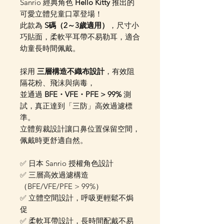
Sanrio 經典角色
Hello Kitty
推出的
可愛立體兒童口罩登場！
此款為
S碼（2～3歲適用）
，尺寸小
巧貼面，柔軟平耳帶不易勒耳，適合
幼童長時間佩戴。
採用
三層構造不織布設計
，有效阻
隔花粉、飛沫與病毒，
並通過
BFE・VFE・PFE > 99%
測
試，真正達到「三防」高效過濾標
準。
立體剪裁設計讓口鼻位置保留空間，
佩戴時更舒適自然。
✅ 日本 Sanrio 授權角色設計
✅ 三層高效過濾構造
（BFE/VFE/PFE > 99%）
✅ 立體空間設計，呼吸更輕鬆不焗
促
✅ 柔軟耳帶設計，長時間配戴不易