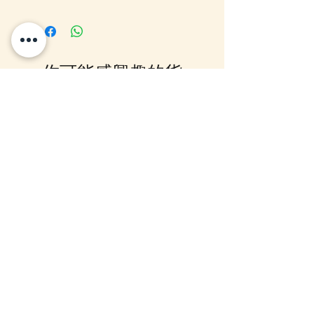
客戶可以直接放入購物車及Check
Out 購買, 如系統顯示為"無庫
存"或 未能放入購物車時, 可以
Facebook PM 或 Whatsapp 我們
你可能感興趣的貨
訂貨, 詳情請Facebook PM 或
Whatsapp 聯絡我們
品
12月5日到貨
10-16日到貨