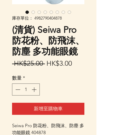
庫存單位： 4982790404878
(清貨) Seiwa Pro
防花粉、防飛沫、
防塵 多功能眼鏡
一
促
 HK$25.00 
HK$3.00
般
銷
數量
*
價
價
格
格
新增至購物車
Seiwa Pro 防花粉、防飛沫、防塵 多
功能眼鏡 404878