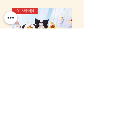
10-16日到貨
10-16日到貨
mofusand×Sanrio Characters
(預訂) mofusand 熱鬧
Kiramekko 淚眼毛公仔掛飾 (全6
公仔掛飾
款) (盲盒)
價格
HK$168.00
價格
HK$218.00