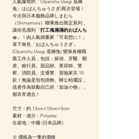
人氣爆燈的「Opanchu Usagi 底褲
兔」(おぱんちゅうさぎ)再次登場！
今次與日本服飾品牌しまむら
（Shimamura）聯乘推出限定系列，
讓你見識到「
打工魂滿滿的おぱんち
ゅ
」！由人氣插畫家「可哀想に！」
筆下角色「おぱんちゅうさぎ」
(Opanchu Usagi 底褲兔) 變身各種職
業工作人員，包括：探偵、牙醫、郵
差、銀行員、甜品師、美容師、警
察、消防員、交通警、冒險家共 10
款！無論是包包掛飾、辦公枱擺設，
或者作為鼓勵自己的「加油小物」，
都非常適合！
尺寸：約 13cm×10cm×5cm
素材・成分：Polyster
生産地：中國 (日本品牌）
※ 價格為一隻的價格