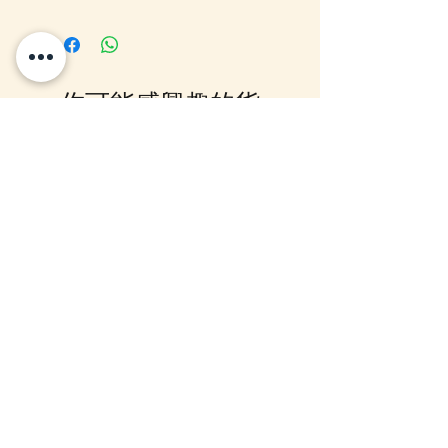
客戶可以直接放入購物車及Check
Out 購買, 如系統顯示為"無庫
存"或 未能放入購物車時, 可以
Facebook PM 或 Whatsapp 我們
你可能感興趣的貨
訂貨, 詳情請Facebook PM 或
Whatsapp 聯絡我們
品
12月5日到貨
10-16日到貨