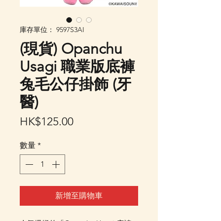
庫存單位： 9597S3AI
(現貨) Opanchu
Usagi 職業版底褲
兔毛公仔掛飾 (牙
醫)
價
HK$125.00
格
數量
*
新增至購物車